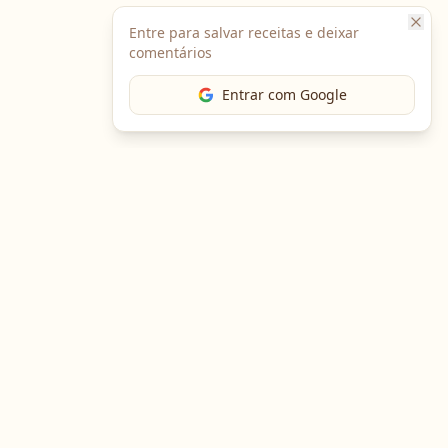
Entre para salvar receitas e deixar
comentários
Entrar com Google
The Chef
O portal gastronômico mais completo do Brasil. Receitas,
cursos, emprego e muito mais.
Entre em Contato