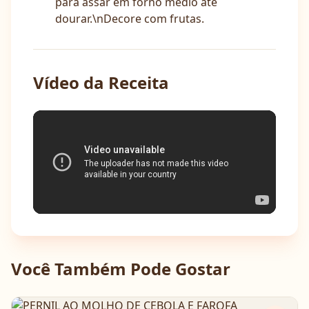
para assar em forno médio até
dourar.\nDecore com frutas.
Vídeo da Receita
Você Também Pode Gostar