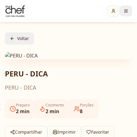
Voltar
PERU - DICA
PERU - DICA
Preparo
Cozimento
Porções
2
min
2
min
8
Compartilhar
Imprimir
Favoritar