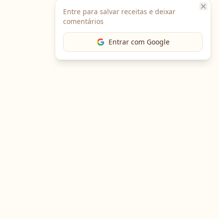
Entre para salvar receitas e deixar
comentários
Entrar com Google
The Chef
O portal gastronômico mais completo do Brasil. Receitas,
cursos, emprego e muito mais.
Entre em Contato