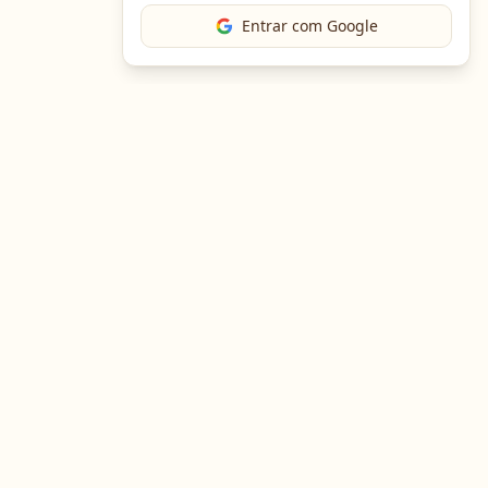
Entrar com Google
The Chef
O portal gastronômico mais completo do Brasil. Receitas,
cursos, emprego e muito mais.
Entre em Contato
Navegação