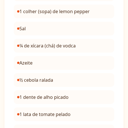
1 colher (sopa) de lemon pepper
Sal
¼ de xícara (chá) de vodca
Azeite
½ cebola ralada
1 dente de alho picado
1 lata de tomate pelado