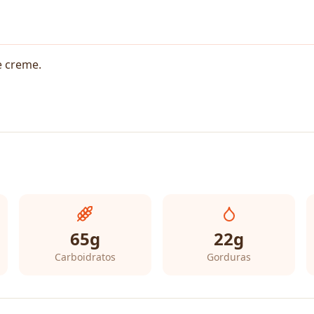
e creme.
65
g
22
g
Carboidratos
Gorduras