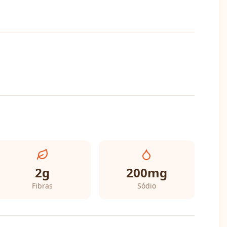
2
g
200
mg
Fibras
Sódio