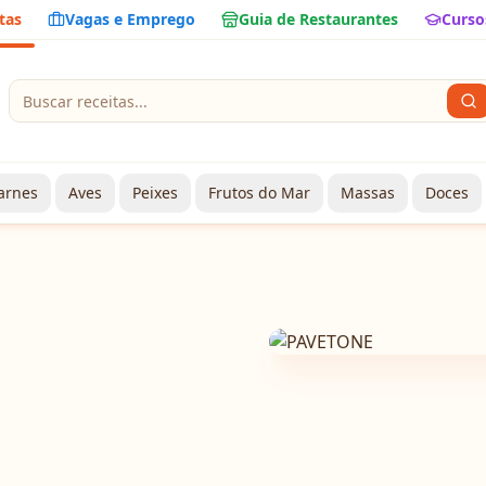
tas
Vagas e Emprego
Guia de Restaurantes
Curso
arnes
Aves
Peixes
Frutos do Mar
Massas
Doces