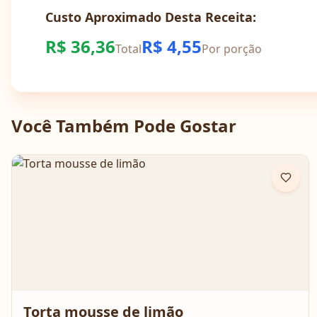
Custo Aproximado Desta Receita:
R$
36,36
R$
4,55
Total
Por porção
Você Também Pode Gostar
Torta mousse de limão