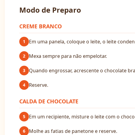
Modo de Preparo
CREME BRANCO
Em uma panela, coloque o leite, o leite conden
1
Mexa sempre para não empelotar.
2
Quando engrossar, acrescente o chocolate br
3
Reserve.
4
CALDA DE CHOCOLATE
Em um recipiente, misture o leite com o choco
5
Molhe as fatias de panetone e reserve.
6