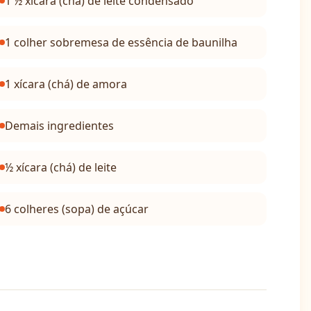
1 ½ xícara (chá) de leite condensado
1 colher sobremesa de essência de baunilha
1 xícara (chá) de amora
Demais ingredientes
½ xícara (chá) de leite
6 colheres (sopa) de açúcar