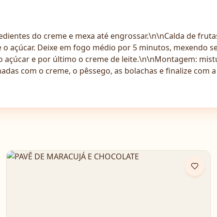
edientes do creme e mexa até engrossar.\n\nCalda de frut
e o açúcar. Deixe em fogo médio por 5 minutos, mexendo 
 o açúcar e por último o creme de leite.\n\nMontagem: mistu
adas com o creme, o pêssego, as bolachas e finalize com 