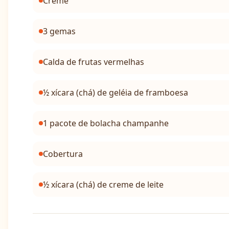
Creme
3 gemas
Calda de frutas vermelhas
½ xícara (chá) de geléia de framboesa
1 pacote de bolacha champanhe
Cobertura
½ xícara (chá) de creme de leite