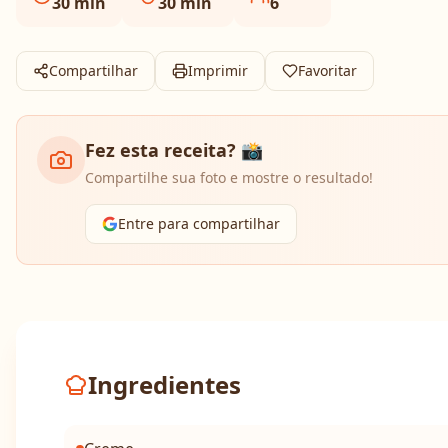
30
min
30
min
6
Compartilhar
Imprimir
Favoritar
Fez esta receita? 📸
Compartilhe sua foto e mostre o resultado!
Entre para compartilhar
Ingredientes