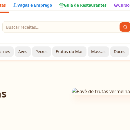
tas
Vagas e Emprego
Guia de Restaurantes
Curso
arnes
Aves
Peixes
Frutos do Mar
Massas
Doces
as