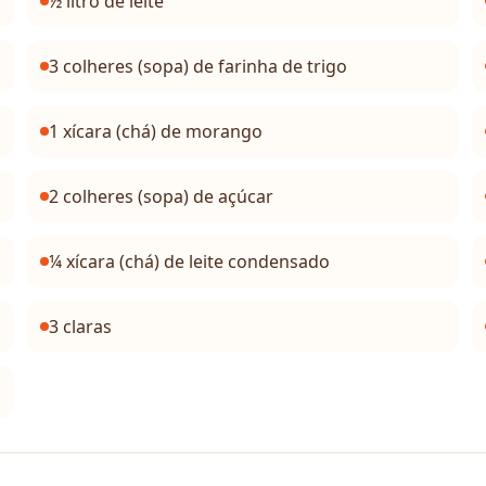
½ litro de leite
3 colheres (sopa) de farinha de trigo
1 xícara (chá) de morango
2 colheres (sopa) de açúcar
¼ xícara (chá) de leite condensado
3 claras