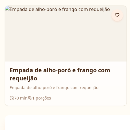
passo e prepare essa queijadinha em versão bolo que é
impossível de resistir 💛
Empada de alho-poró e frango com
requeijão
Empada de alho-poró e frango com requeijão
70
min
1
porções