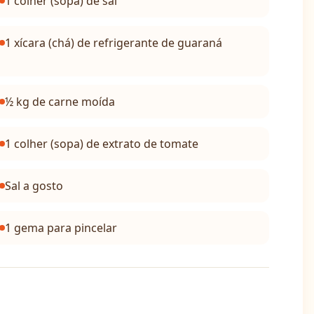
1 colher (sopa) de sal
1 xícara (chá) de refrigerante de guaraná
½ kg de carne moída
1 colher (sopa) de extrato de tomate
Sal a gosto
1 gema para pincelar