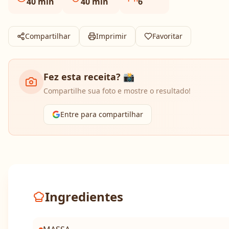
40
min
40
min
6
Compartilhar
Imprimir
Favoritar
Fez esta receita? 📸
Compartilhe sua foto e mostre o resultado!
Entre para compartilhar
Ingredientes