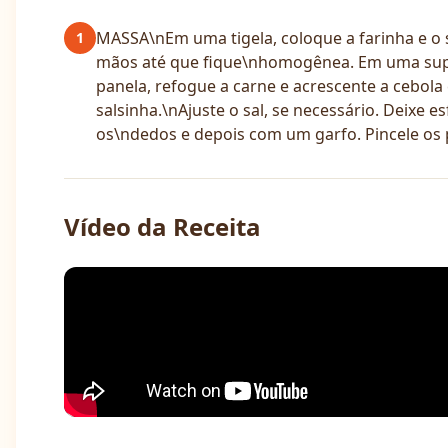
MASSA\nEm uma tigela, coloque a farinha e o 
1
mãos até que fique\nhomogênea. Em uma supe
panela, refogue a carne e acrescente a cebola 
salsinha.\nAjuste o sal, se necessário. Deixe
os\ndedos e depois com um garfo. Pincele os
Vídeo da Receita