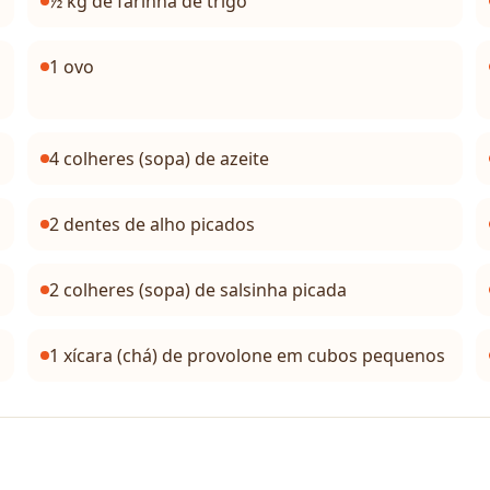
½ kg de farinha de trigo
1 ovo
4 colheres (sopa) de azeite
2 dentes de alho picados
2 colheres (sopa) de salsinha picada
1 xícara (chá) de provolone em cubos pequenos