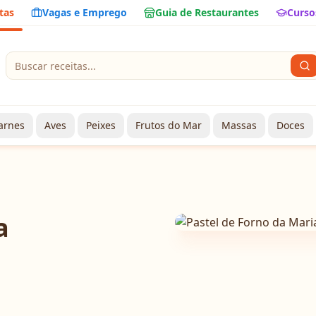
tas
Vagas e Emprego
Guia de Restaurantes
Curso
arnes
Aves
Peixes
Frutos do Mar
Massas
Doces
a