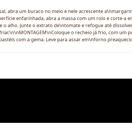
sal, abra um buraco no meio e nele acrescente a\nmargarin
rfície enfarinhada, abra a massa com um rolo e corte-a 
e o alho. Junte o extrato de\ntomate e refogue até dissolve
 esfriar.\n\nMONTAGEM\nColoque o recheio já frio, com um 
 pastéis com a gema. Leve para assar em\nforno preaquec