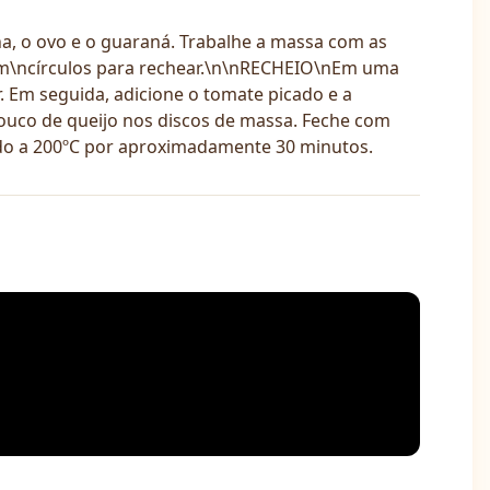
a, o ovo e o guaraná. Trabalhe a massa com as
em\ncírculos para rechear.\n\nRECHEIO\nEm uma
r. Em seguida, adicione o tomate picado e a
pouco de queijo nos discos de massa. Feche com
ido a 200ºC por aproximadamente 30 minutos.