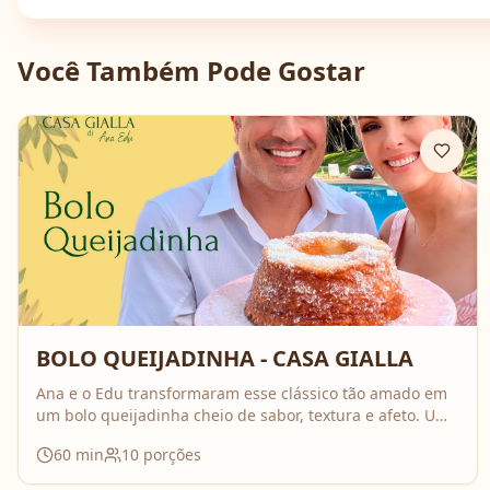
Você Também Pode Gostar
BOLO QUEIJADINHA - CASA GIALLA
Ana e o Edu transformaram esse clássico tão amado em
um bolo queijadinha cheio de sabor, textura e afeto. Uma
receita simples, com ingredientes do dia a dia, mas que
60
min
10
porções
surpreende no resultado e perfuma a casa inteira
enquanto assa. Aperte o play, acompanhe o passo a