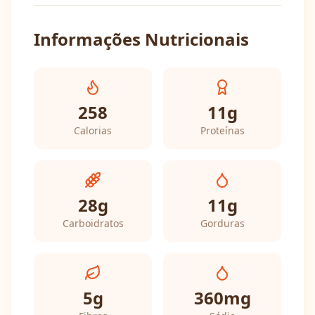
Informações Nutricionais
258
11
g
Calorias
Proteínas
28
g
11
g
Carboidratos
Gorduras
5
g
360
mg