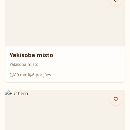
Yakisoba misto
Yakisoba misto
80
min
6
porções