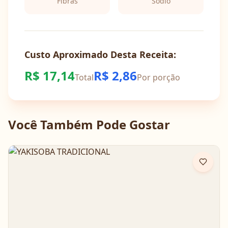
Fibras
Sódio
Custo Aproximado Desta Receita:
R$
17,14
R$
2,86
Total
Por porção
Você Também Pode Gostar