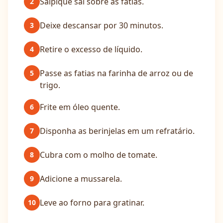
Salpique sal sobre as fatias.
2
Deixe descansar por 30 minutos.
3
Retire o excesso de líquido.
4
Passe as fatias na farinha de arroz ou de
5
trigo.
Frite em óleo quente.
6
Disponha as berinjelas em um refratário.
7
Cubra com o molho de tomate.
8
Adicione a mussarela.
9
Leve ao forno para gratinar.
10