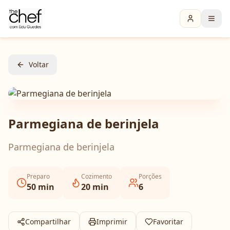
Voltar
Parmegiana de berinjela
Parmegiana de berinjela
Preparo
Cozimento
Porções
50
min
20
min
6
Compartilhar
Imprimir
Favoritar