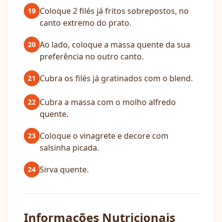
Coloque 2 filés já fritos sobrepostos, no
19
canto extremo do prato.
Ao lado, coloque a massa quente da sua
20
preferência no outro canto.
Cubra os filés já gratinados com o blend.
21
Cubra a massa com o molho alfredo
22
quente.
Coloque o vinagrete e decore com
23
salsinha picada.
Sirva quente.
24
Informações Nutricionais