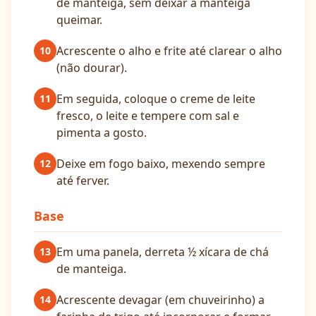
de manteiga, sem deixar a manteiga
queimar.
Acrescente o alho e frite até clarear o alho
10
(não dourar).
Em seguida, coloque o creme de leite
11
fresco, o leite e tempere com sal e
pimenta a gosto.
Deixe em fogo baixo, mexendo sempre
12
até ferver.
Base
Em uma panela, derreta ½ xícara de chá
13
de manteiga.
Acrescente devagar (em chuveirinho) a
14