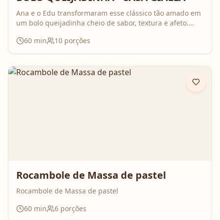
Ana e o Edu transformaram esse clássico tão amado em
um bolo queijadinha cheio de sabor, textura e afeto.
Uma receita simples, com ingredientes do dia a dia, mas
60
min
10
porções
que surpreende no resultado e perfuma a casa inteira
enquanto assa. Aperte o play, acompanhe o passo a
passo e prepare essa queijadinha em versão bolo que é
impossível de resistir 💛
Rocambole de Massa de pastel
Rocambole de Massa de pastel
60
min
6
porções