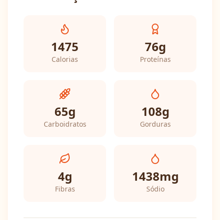
1475
76
g
Calorias
Proteínas
65
g
108
g
Carboidratos
Gorduras
4
g
1438
mg
Fibras
Sódio