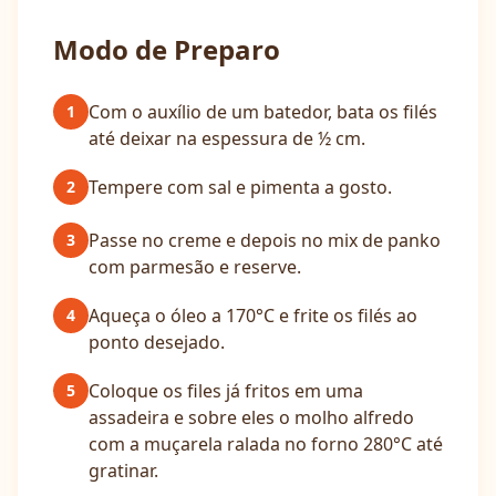
Modo de Preparo
Com o auxílio de um batedor, bata os filés
1
até deixar na espessura de ½ cm.
Tempere com sal e pimenta a gosto.
2
Passe no creme e depois no mix de panko
3
com parmesão e reserve.
Aqueça o óleo a 170°C e frite os filés ao
4
ponto desejado.
Coloque os files já fritos em uma
5
assadeira e sobre eles o molho alfredo
com a muçarela ralada no forno 280°C até
gratinar.