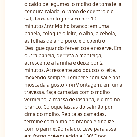
o caldo de legumes, o molho de tomate, a
cenoura ralada, o ramo de coentro e o
sal, deixe em fogo baixo por 10
minutos.\n\nMolho branco: em uma
panela, coloque o leite, o alho, a cebola,
as folhas de alho poró, e o coentro.
Desligue quando ferver, coe e reserve. Em
outra panela, derreta a manteiga,
acrescente a farinha e deixe por 2
minutos. Acrescente aos poucos o leite,
mexendo sempre. Tempere com sal e noz
moscada a gosto.\n\nMontagem: em uma
travessa, faça camadas com o molho
vermelho, a massa de lasanha, e o molho
branco. Coloque lascas do salmão por
cima do molho. Repita as camadas,
termine com o molho branco e finalize
com o parmesão ralado. Leve para assar
em forno pré-aquecido a 180ºC por