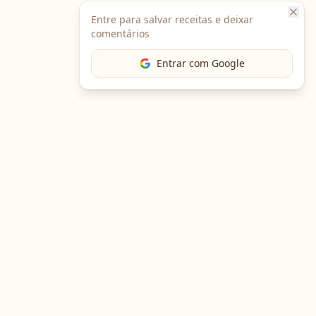
Entre para salvar receitas e deixar
comentários
Entrar com Google
The Chef
O portal gastronômico mais completo do Brasil. Receitas,
cursos, emprego e muito mais.
Entre em Contato