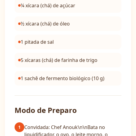
¼ xícara (chá) de açúcar
½ xícara (chá) de óleo
1 pitada de sal
5 xícaras (chá) de farinha de trigo
1 sachê de fermento biológico (10 g)
Modo de Preparo
Convidada: Chef Anouk\n\nBata no
1
liquidificador, o ovo, o leite morno, o