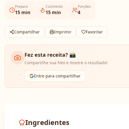
Preparo
Cozimento
Porções
15
min
15
min
4
Compartilhar
Imprimir
Favoritar
Fez esta receita? 📸
Compartilhe sua foto e mostre o resultado!
Entre para compartilhar
Ingredientes