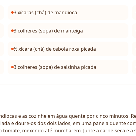
3 xícaras (chá) de mandioca
3 colheres (sopa) de manteiga
½ xícara (chá) de cebola roxa picada
3 colheres (sopa) de salsinha picada
as e as cozinhe em água quente por cinco minutos. Retir
ralada e doure-os dos dois lados, em uma panela quente 
o tomate, mexendo até murcharem. Junte a carne-seca e a s