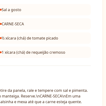
Sal a gosto
CARNE-SECA
½ xícara (chá) de tomate picado
1 xícara (chá) de requeijão cremoso
e da panela, rale e tempere com sal e pimenta.
com manteiga. Reserve.\nCARNE-SECA\nEm uma
alsinha e mexa até que a carne esteja quente.