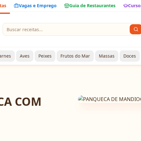
tas
Vagas e Emprego
Guia de Restaurantes
Curso
arnes
Aves
Peixes
Frutos do Mar
Massas
Doces
CA COM