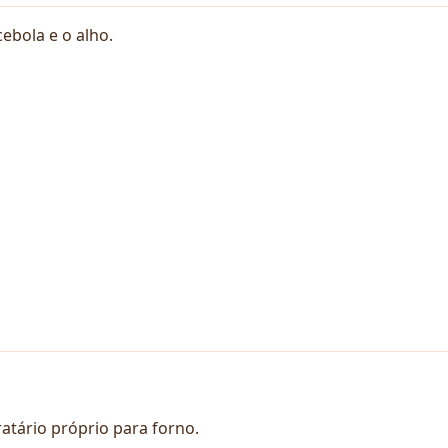
ebola e o alho.
tário próprio para forno.