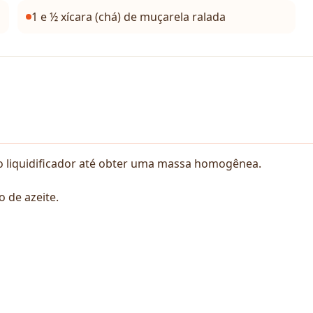
1 e ½ xícara (chá) de muçarela ralada
l no liquidificador até obter uma massa homogênea.
 de azeite.