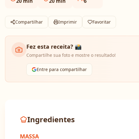
20
min
20
min
6
Compartilhar
Imprimir
Favoritar
Fez esta receita? 📸
Compartilhe sua foto e mostre o resultado!
Entre para compartilhar
Ingredientes
MASSA