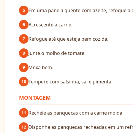
Em uma panela quente com azeite, refogue a c
5
Acrescente a carne.
6
Refogue até que esteja bem cozida.
7
Junte o molho de tomate.
8
Mexa bem.
9
Tempere com salsinha, sal e pimenta.
10
MONTAGEM
Recheie as panquecas com a carne moída.
11
Disponha as panquecas recheadas em um refra
12