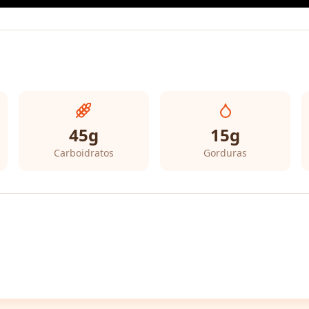
45
g
15
g
Carboidratos
Gorduras