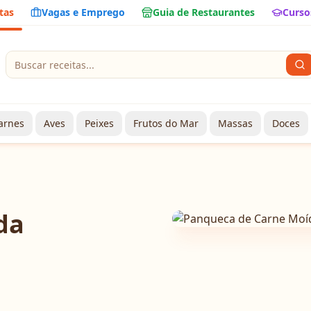
tas
Vagas e Emprego
Guia de Restaurantes
Curso
arnes
Aves
Peixes
Frutos do Mar
Massas
Doces
da