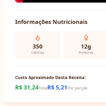
Informações Nutricionais
350
12
g
Calorias
Proteínas
Custo Aproximado Desta Receita:
R$
31,24
R$
5,21
Total
Por porção