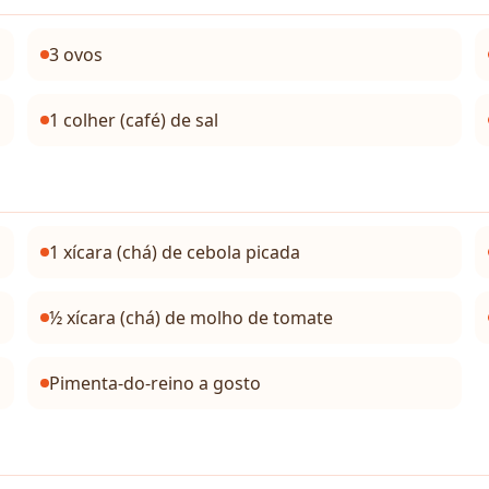
3 ovos
1 colher (café) de sal
1 xícara (chá) de cebola picada
½ xícara (chá) de molho de tomate
Pimenta-do-reino a gosto