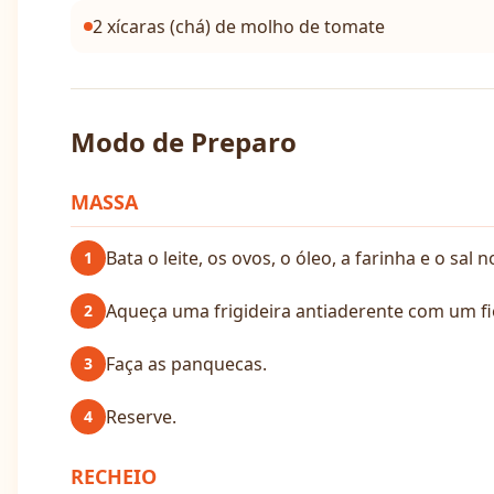
2 xícaras (chá) de molho de tomate
Modo de Preparo
MASSA
Bata o leite, os ovos, o óleo, a farinha e o sa
1
Aqueça uma frigideira antiaderente com um fio
2
Faça as panquecas.
3
Reserve.
4
RECHEIO