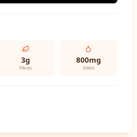
3
g
800
mg
Fibras
Sódio