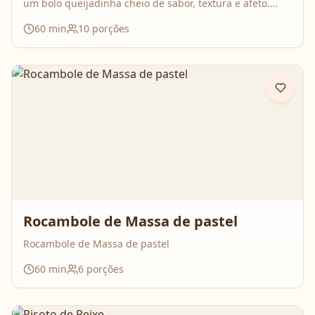
um bolo queijadinha cheio de sabor, textura e afeto.
Uma receita simples, com ingredientes do dia a dia, mas
60
min
10
porções
que surpreende no resultado e perfuma a casa inteira
enquanto assa. Aperte o play, acompanhe o passo a
passo e prepare essa queijadinha em versão bolo que é
impossível de resistir 💛
Rocambole de Massa de pastel
Rocambole de Massa de pastel
60
min
6
porções