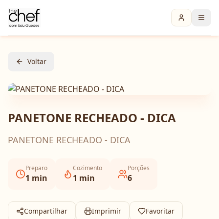
Voltar
PANETONE RECHEADO - DICA
PANETONE RECHEADO - DICA
Preparo
Cozimento
Porções
1
min
1
min
6
Compartilhar
Imprimir
Favoritar