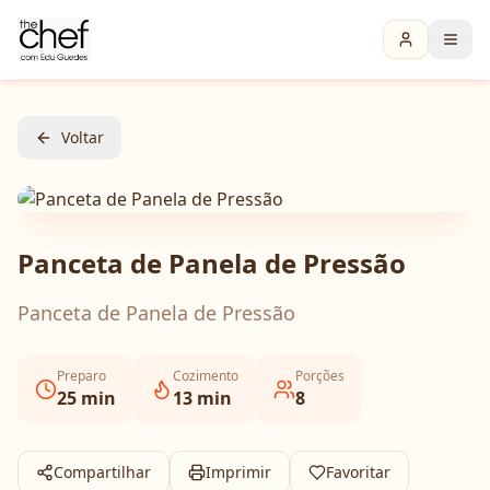
Voltar
Panceta de Panela de Pressão
Panceta de Panela de Pressão
Preparo
Cozimento
Porções
25
min
13
min
8
Compartilhar
Imprimir
Favoritar