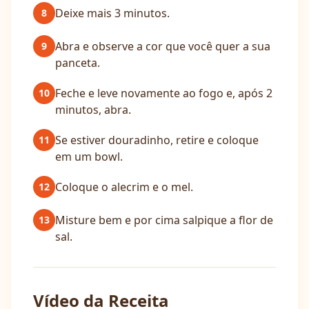
Deixe mais 3 minutos.
8
Abra e observe a cor que você quer a sua
9
panceta.
Feche e leve novamente ao fogo e, após 2
10
minutos, abra.
Se estiver douradinho, retire e coloque
11
em um bowl.
Coloque o alecrim e o mel.
12
Misture bem e por cima salpique a flor de
13
sal.
Vídeo da Receita