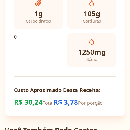
1
g
105
g
Carboidratos
Gorduras
0
1250
mg
Sódio
Custo Aproximado Desta Receita:
R$
30,24
R$
3,78
Total
Por porção
Você Também Pode Gostar