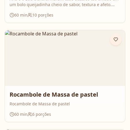
um bolo queijadinha cheio de sabor, textura e afeto.
Uma receita simples, com ingredientes do dia a dia, mas
60
min
10
porções
que surpreende no resultado e perfuma a casa inteira
enquanto assa. Aperte o play, acompanhe o passo a
passo e prepare essa queijadinha em versão bolo que é
impossível de resistir 💛
Rocambole de Massa de pastel
Rocambole de Massa de pastel
60
min
6
porções