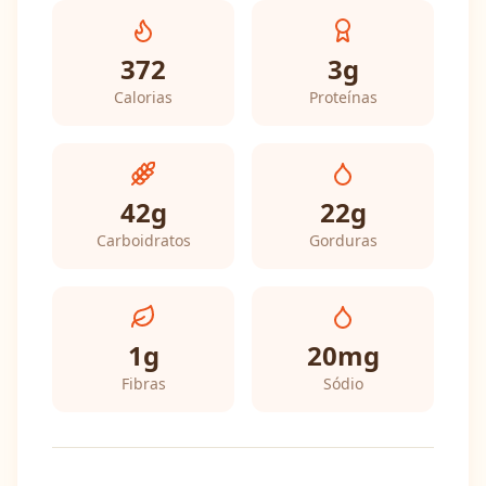
372
3
g
Calorias
Proteínas
42
g
22
g
Carboidratos
Gorduras
1
g
20
mg
Fibras
Sódio