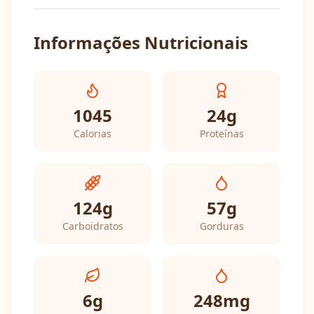
Informações Nutricionais
1045
24
g
Calorias
Proteínas
124
g
57
g
Carboidratos
Gorduras
6
g
248
mg