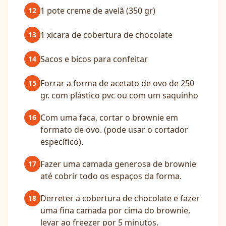
1 pote creme de avelã (350 gr)
12
1 xicara de cobertura de chocolate
13
Sacos e bicos para confeitar
14
Forrar a forma de acetato de ovo de 250
15
gr. com plástico pvc ou com um saquinho
Com uma faca, cortar o brownie em
16
formato de ovo. (pode usar o cortador
específico).
Fazer uma camada generosa de brownie
17
até cobrir todo os espaços da forma.
Derreter a cobertura de chocolate e fazer
18
uma fina camada por cima do brownie,
levar ao freezer por 5 minutos.