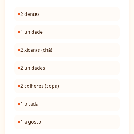
2 dentes
1 unidade
2 xícaras (chá)
2 unidades
2 colheres (sopa)
1 pitada
1 a gosto