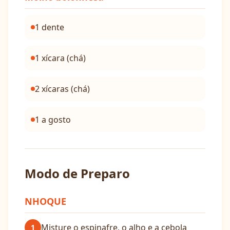
1 dente
1 xícara (chá)
2 xícaras (chá)
1 a gosto
Modo de Preparo
NHOQUE
Misture o espinafre, o alho e a cebola
1