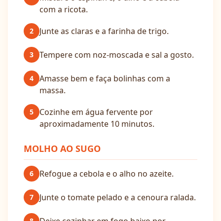
com a ricota.
Junte as claras e a farinha de trigo.
2
Tempere com noz-moscada e sal a gosto.
3
Amasse bem e faça bolinhas com a
4
massa.
Cozinhe em água fervente por
5
aproximadamente 10 minutos.
MOLHO AO SUGO
Refogue a cebola e o alho no azeite.
6
Junte o tomate pelado e a cenoura ralada.
7
8