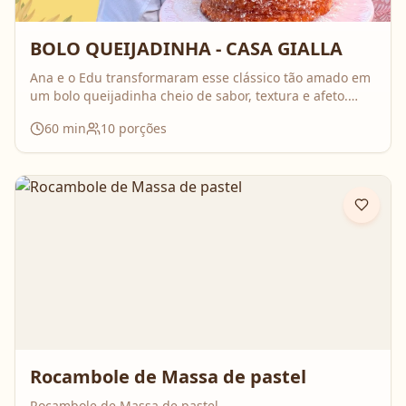
BOLO QUEIJADINHA - CASA GIALLA
Ana e o Edu transformaram esse clássico tão amado em
um bolo queijadinha cheio de sabor, textura e afeto.
Uma receita simples, com ingredientes do dia a dia, mas
60
min
10
porções
que surpreende no resultado e perfuma a casa inteira
enquanto assa. Aperte o play, acompanhe o passo a
passo e prepare essa queijadinha em versão bolo que é
impossível de resistir 💛
Rocambole de Massa de pastel
Rocambole de Massa de pastel