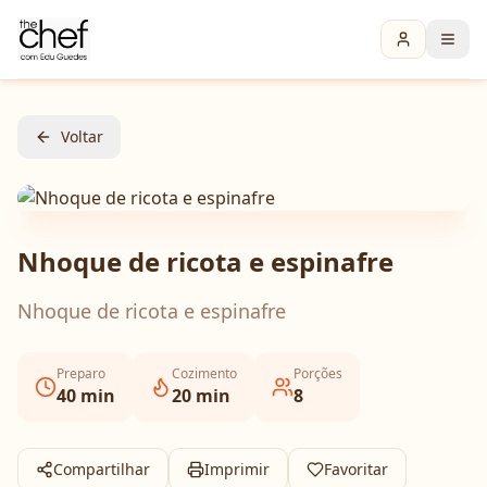
Voltar
Nhoque de ricota e espinafre
Nhoque de ricota e espinafre
Preparo
Cozimento
Porções
40
min
20
min
8
Compartilhar
Imprimir
Favoritar