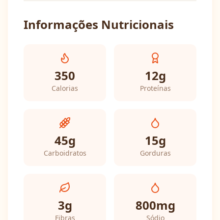
Informações Nutricionais
350
12
g
Calorias
Proteínas
45
g
15
g
Carboidratos
Gorduras
3
g
800
mg
Fibras
Sódio