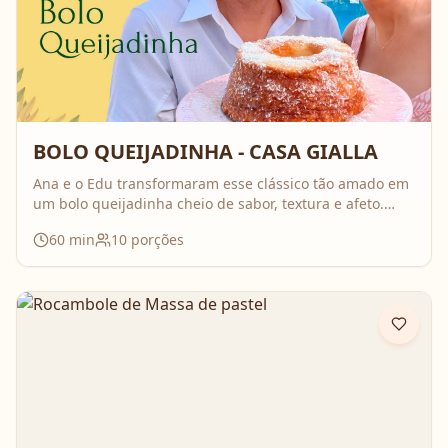
BOLO QUEIJADINHA - CASA GIALLA
Ana e o Edu transformaram esse clássico tão amado em
um bolo queijadinha cheio de sabor, textura e afeto.
Uma receita simples, com ingredientes do dia a dia, mas
60
min
10
porções
que surpreende no resultado e perfuma a casa inteira
enquanto assa. Aperte o play, acompanhe o passo a
passo e prepare essa queijadinha em versão bolo que é
impossível de resistir 💛