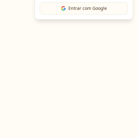
Entrar com Google
The Chef
O portal gastronômico mais completo do Brasil. Receitas,
cursos, emprego e muito mais.
Entre em Contato
Navegação