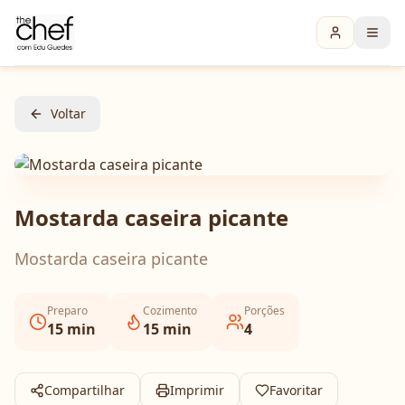
Voltar
Mostarda caseira picante
Mostarda caseira picante
Preparo
Cozimento
Porções
15
min
15
min
4
Compartilhar
Imprimir
Favoritar