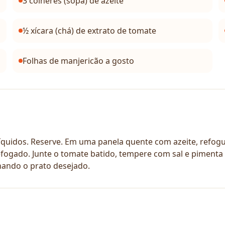
3 colheres (sopa) de azeite
½ xícara (chá) de extrato de tomate
Folhas de manjericão a gosto
 líquidos. Reserve. Em uma panela quente com azeite, refog
fogado. Junte o tomate batido, tempere com sal e pimenta e
hando o prato desejado.