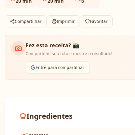
20
min
20
min
6
Compartilhar
Imprimir
Favoritar
Fez esta receita? 📸
Compartilhe sua foto e mostre o resultado!
Entre para compartilhar
Ingredientes