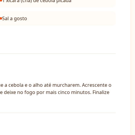
1 xícara (chá) de cebola picada
Sal a gosto
ue a cebola e o alho até murcharem. Acrescente o
 deixe no fogo por mais cinco minutos. Finalize