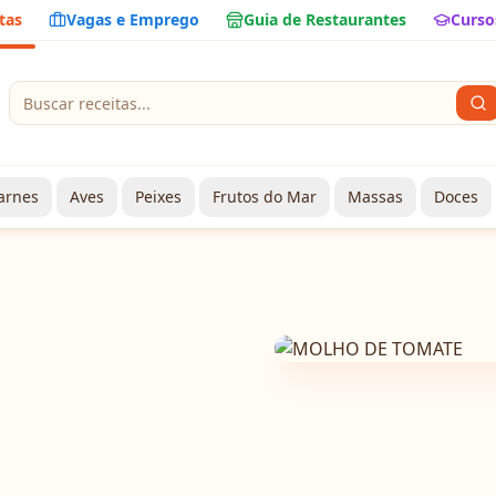
tas
Vagas e Emprego
Guia de Restaurantes
Curso
arnes
Aves
Peixes
Frutos do Mar
Massas
Doces