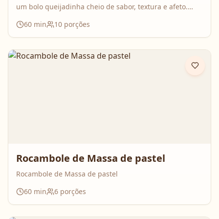
um bolo queijadinha cheio de sabor, textura e afeto.
Uma receita simples, com ingredientes do dia a dia, mas
60
min
10
porções
que surpreende no resultado e perfuma a casa inteira
enquanto assa. Aperte o play, acompanhe o passo a
passo e prepare essa queijadinha em versão bolo que é
impossível de resistir 💛
Rocambole de Massa de pastel
Rocambole de Massa de pastel
60
min
6
porções