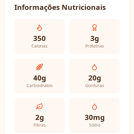
Informações Nutricionais
350
3
g
Calorias
Proteínas
40
g
20
g
Carboidratos
Gorduras
2
g
30
mg
Fibras
Sódio