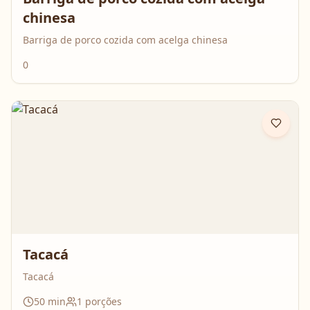
chinesa
Barriga de porco cozida com acelga chinesa
0
Tacacá
Tacacá
50
min
1
porções