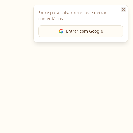
Entre para salvar receitas e deixar
comentários
Entrar com Google
The Chef
O portal gastronômico mais completo do Brasil. Receitas,
cursos, emprego e muito mais.
Entre em Contato