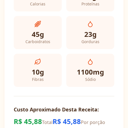
Calorias
Proteínas
45
g
23
g
Carboidratos
Gorduras
10
g
1100
mg
Fibras
Sódio
Custo Aproximado Desta Receita:
R$
45,88
R$
45,88
Total
Por porção