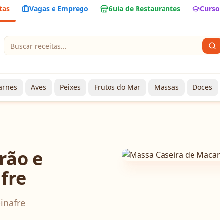
tas
Vagas e Emprego
Guia de Restaurantes
Curso
arnes
Aves
Peixes
Frutos do Mar
Massas
Doces
rão e
fre
inafre