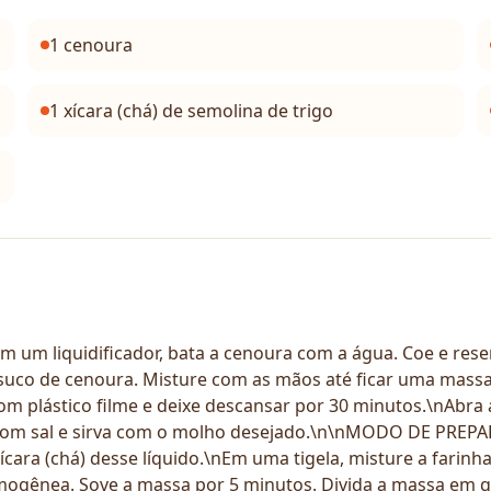
1 cenoura
1 xícara (chá) de semolina de trigo
quidificador, bata a cenoura com a água. Coe e reserve 
 suco de cenoura. Misture com as mãos até ficar uma mass
m plástico filme e deixe descansar por 30 minutos.\nAbra 
com sal e sirva com o molho desejado.\n\nMODO DE PREPA
ícara (chá) desse líquido.\nEm uma tigela, misture a farinh
gênea. Sove a massa por 5 minutos. Divida a massa em qua