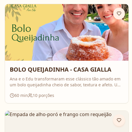
BOLO QUEIJADINHA - CASA GIALLA
Ana e o Edu transformaram esse clássico tão amado em
um bolo queijadinha cheio de sabor, textura e afeto. Uma
receita simples, com ingredientes do dia a dia, mas que
60
min
10
porções
surpreende no resultado e perfuma a casa inteira
enquanto assa. Aperte o play, acompanhe o passo a
passo e prepare essa queijadinha em versão bolo que é
impossível de resistir 💛