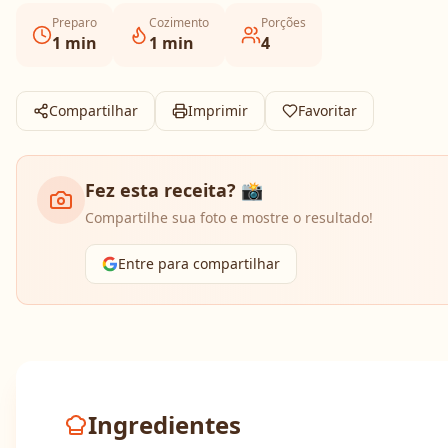
Preparo
Cozimento
Porções
1
min
1
min
4
Compartilhar
Imprimir
Favoritar
Fez esta receita? 📸
Compartilhe sua foto e mostre o resultado!
Entre para compartilhar
Ingredientes