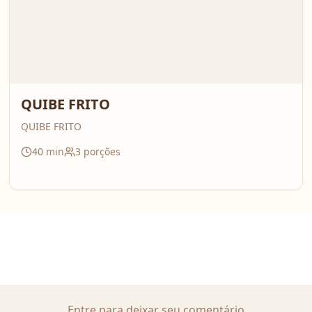
QUIBE FRITO
QUIBE FRITO
40
min
3
porções
Entre para deixar seu comentário