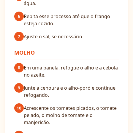
água.
Repita esse processo até que o frango
6
esteja cozido.
Ajuste o sal, se necessário.
7
MOLHO
Em uma panela, refogue o alho e a cebola
8
no azeite.
Junte a cenoura e o alho-poró e continue
9
refogando.
Acrescente os tomates picados, o tomate
10
pelado, o molho de tomate e o
manjericão.