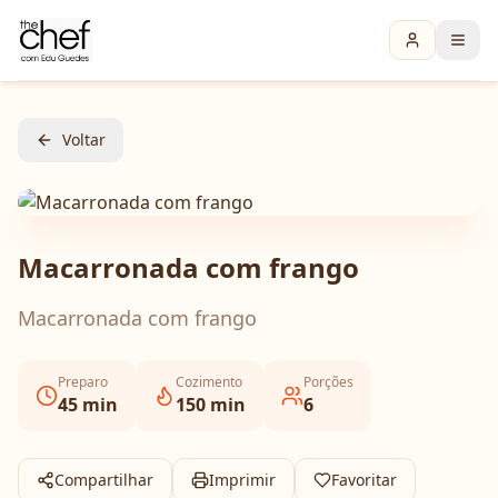
Voltar
Macarronada com frango
Macarronada com frango
Preparo
Cozimento
Porções
45
min
150
min
6
Compartilhar
Imprimir
Favoritar