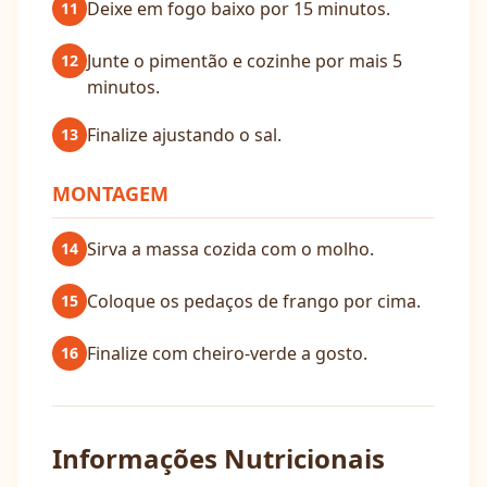
Deixe em fogo baixo por 15 minutos.
11
Junte o pimentão e cozinhe por mais 5
12
minutos.
Finalize ajustando o sal.
13
MONTAGEM
Sirva a massa cozida com o molho.
14
Coloque os pedaços de frango por cima.
15
Finalize com cheiro-verde a gosto.
16
Informações Nutricionais