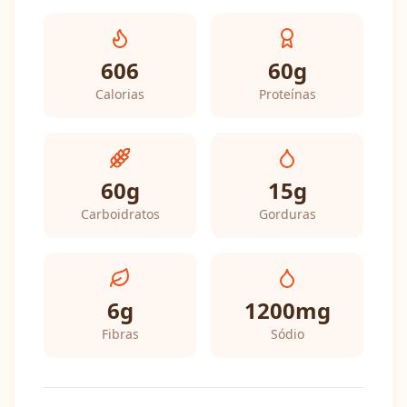
606
60
g
Calorias
Proteínas
60
g
15
g
Carboidratos
Gorduras
6
g
1200
mg
Fibras
Sódio