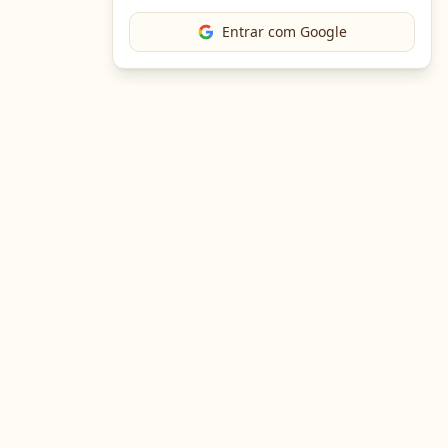
Entrar com Google
The Chef
O portal gastronômico mais completo do Brasil. Receitas,
cursos, emprego e muito mais.
Entre em Contato
Navegação