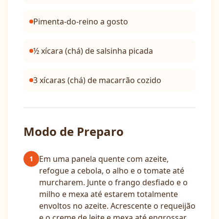
Pimenta-do-reino a gosto
½ xícara (chá) de salsinha picada
3 xícaras (chá) de macarrão cozido
Modo de Preparo
Em uma panela quente com azeite,
1
refogue a cebola, o alho e o tomate até
murcharem. Junte o frango desfiado e o
milho e mexa até estarem totalmente
envoltos no azeite. Acrescente o requeijão
e o creme de leite e mexa até engrossar.