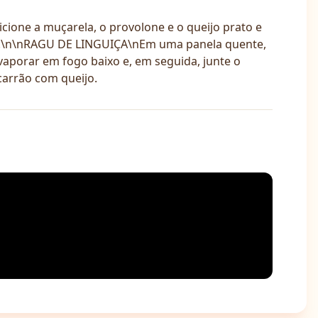
cione a muçarela, o provolone e o queijo prato e
e.\n\nRAGU DE LINGUIÇA\nEm uma panela quente,
evaporar em fogo baixo e, em seguida, junte o
carrão com queijo.