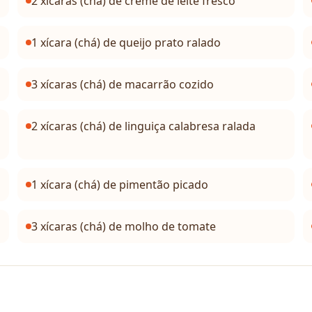
2 xícaras (chá) de creme de leite fresco
1 xícara (chá) de queijo prato ralado
3 xícaras (chá) de macarrão cozido
2 xícaras (chá) de linguiça calabresa ralada
1 xícara (chá) de pimentão picado
3 xícaras (chá) de molho de tomate