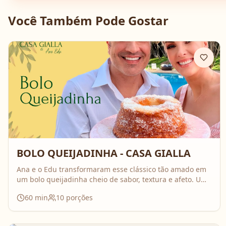
Você Também Pode Gostar
BOLO QUEIJADINHA - CASA GIALLA
Ana e o Edu transformaram esse clássico tão amado em
um bolo queijadinha cheio de sabor, textura e afeto. Uma
receita simples, com ingredientes do dia a dia, mas que
60
min
10
porções
surpreende no resultado e perfuma a casa inteira
enquanto assa. Aperte o play, acompanhe o passo a
passo e prepare essa queijadinha em versão bolo que é