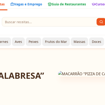
tas
Vagas e Emprego
Guia de Restaurantes
Curso
arnes
Aves
Peixes
Frutos do Mar
Massas
Doces
ALABRESA”