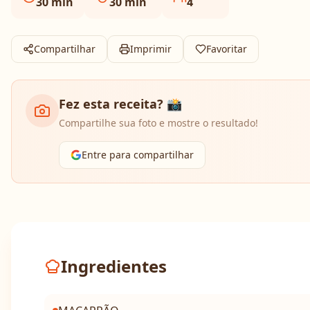
30
min
30
min
4
Compartilhar
Imprimir
Favoritar
Fez esta receita? 📸
Compartilhe sua foto e mostre o resultado!
Entre para compartilhar
Ingredientes