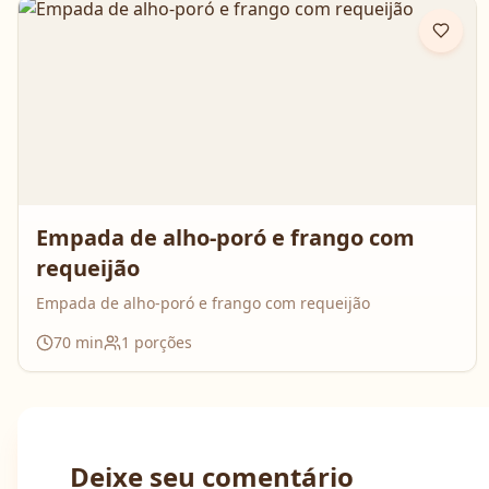
impossível de resistir 💛
Empada de alho-poró e frango com
requeijão
Empada de alho-poró e frango com requeijão
70
min
1
porções
Deixe seu comentário