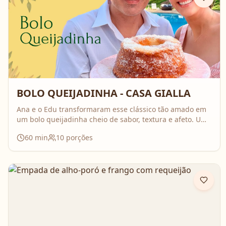
BOLO QUEIJADINHA - CASA GIALLA
Ana e o Edu transformaram esse clássico tão amado em
um bolo queijadinha cheio de sabor, textura e afeto. Uma
receita simples, com ingredientes do dia a dia, mas que
60
min
10
porções
surpreende no resultado e perfuma a casa inteira
enquanto assa. Aperte o play, acompanhe o passo a
passo e prepare essa queijadinha em versão bolo que é
impossível de resistir 💛