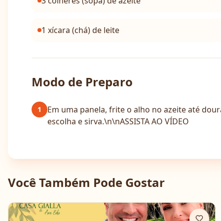
3 colheres (sopa) de azeite
1 xícara (chá) de leite
Modo de Preparo
Em uma panela, frite o alho no azeite até dour
1
escolha e sirva.\n\nASSISTA AO VÍDEO
Você Também Pode Gostar