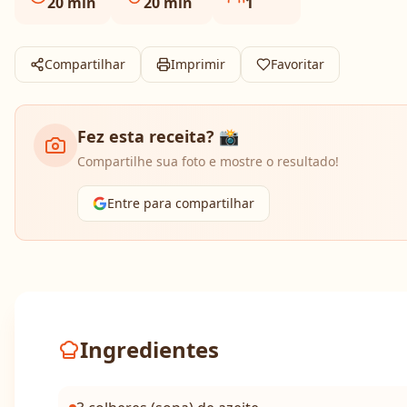
20
min
20
min
1
Compartilhar
Imprimir
Favoritar
Fez esta receita? 📸
Compartilhe sua foto e mostre o resultado!
Entre para compartilhar
Ingredientes