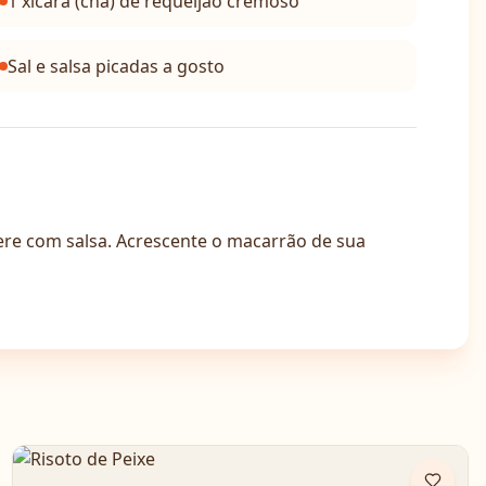
1 xícara (chá) de requeijão cremoso
Sal e salsa picadas a gosto
mpere com salsa. Acrescente o macarrão de sua