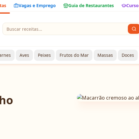
tas
Vagas e Emprego
Guia de Restaurantes
Curso
arnes
Aves
Peixes
Frutos do Mar
Massas
Doces
lho