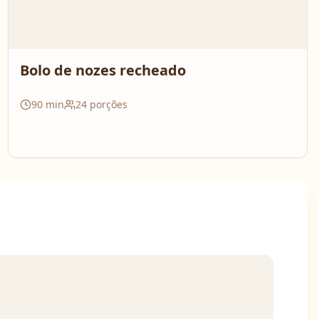
Bolo de nozes recheado
90
min
24
porções