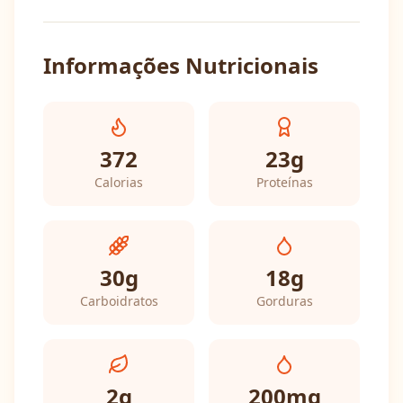
Informações Nutricionais
372
23
g
Calorias
Proteínas
30
g
18
g
Carboidratos
Gorduras
2
g
200
mg