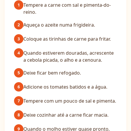
Tempere a carne com sal e pimenta-do-
1
reino.
Aqueça o azeite numa frigideira.
2
Coloque as tirinhas de carne para fritar.
3
Quando estiverem douradas, acrescente
4
a cebola picada, o alho e a cenoura.
Deixe ficar bem refogado.
5
Adicione os tomates batidos e a água.
6
Tempere com um pouco de sal e pimenta.
7
Deixe cozinhar até a carne ficar macia.
8
Quando o molho estiver quase pronto,
9