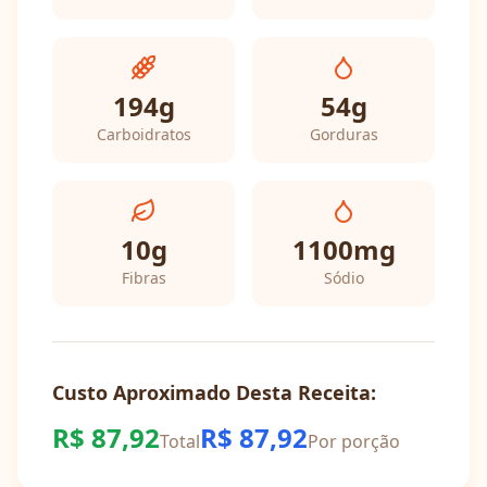
194
g
54
g
Carboidratos
Gorduras
10
g
1100
mg
Fibras
Sódio
Custo Aproximado Desta Receita:
R$
87,92
R$
87,92
Total
Por porção