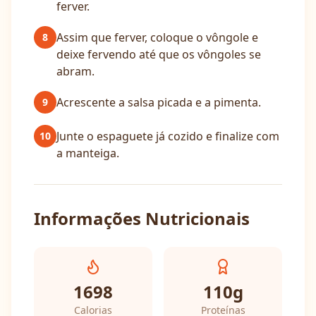
ferver.
Assim que ferver, coloque o vôngole e
8
deixe fervendo até que os vôngoles se
abram.
Acrescente a salsa picada e a pimenta.
9
Junte o espaguete já cozido e finalize com
10
a manteiga.
Informações Nutricionais
1698
110
g
Calorias
Proteínas