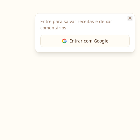
Entre para salvar receitas e deixar
comentários
Entrar com Google
The Chef
O portal gastronômico mais completo do Brasil. Receitas,
cursos, emprego e muito mais.
Entre em Contato