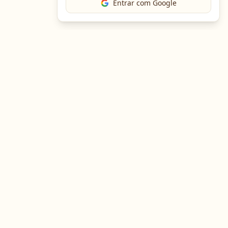
Entrar com Google
Baixe o App
Em breve no
Google Play
Em breve na
App Store