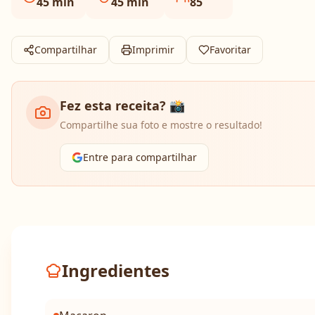
45
min
45
min
85
Compartilhar
Imprimir
Favoritar
Fez esta receita? 📸
Compartilhe sua foto e mostre o resultado!
Entre para compartilhar
Ingredientes