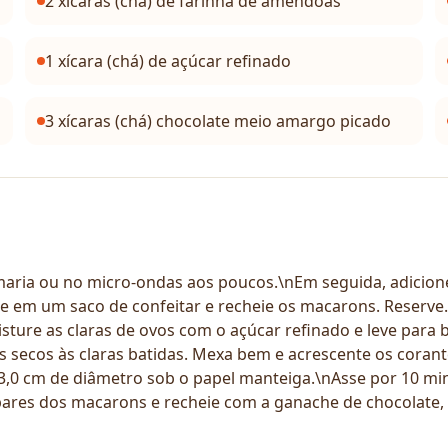
2 xícaras (chá) de farinha de amêndoas
1 xícara (chá) de açúcar refinado
3 xícaras (chá) chocolate meio amargo picado
ia ou no micro-ondas aos poucos.\nEm seguida, adicione o
e em um saco de confeitar e recheie os macarons. Reserve
misture as claras de ovos com o açúcar refinado e leve par
es secos às claras batidas. Mexa bem e acrescente os cora
 3,0 cm de diâmetro sob o papel manteiga.\nAsse por 10 min
ares dos macarons e recheie com a ganache de chocolate, d