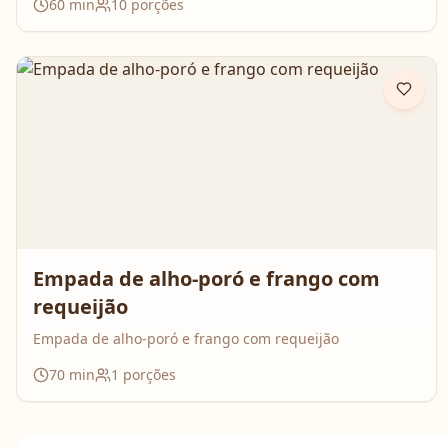
60
min
10
porções
surpreende no resultado e perfuma a casa inteira
enquanto assa. Aperte o play, acompanhe o passo a
passo e prepare essa queijadinha em versão bolo que é
impossível de resistir 💛
Empada de alho-poró e frango com
requeijão
Empada de alho-poró e frango com requeijão
70
min
1
porções