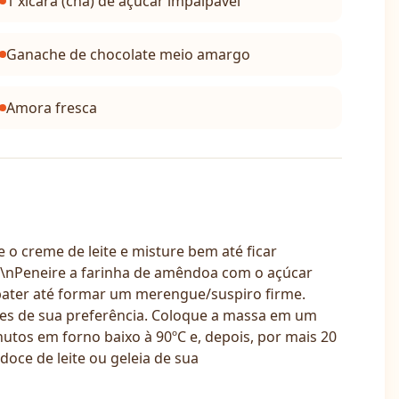
1 xícara (chá) de açúcar impalpável
Ganache de chocolate meio amargo
Amora fresca
 creme de leite e misture bem até ficar
.\nPeneire a farinha de amêndoa com o açúcar
a bater até formar um merengue/suspiro firme.
ntes de sua preferência. Coloque a massa em um
utos em forno baixo à 90ºC e, depois, por mais 20
oce de leite ou geleia de sua