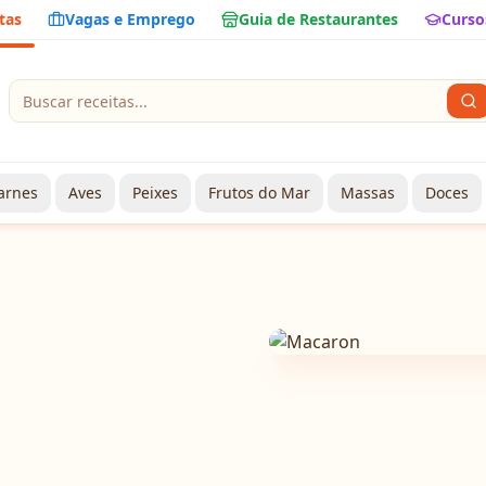
tas
Vagas e Emprego
Guia de Restaurantes
Curso
arnes
Aves
Peixes
Frutos do Mar
Massas
Doces