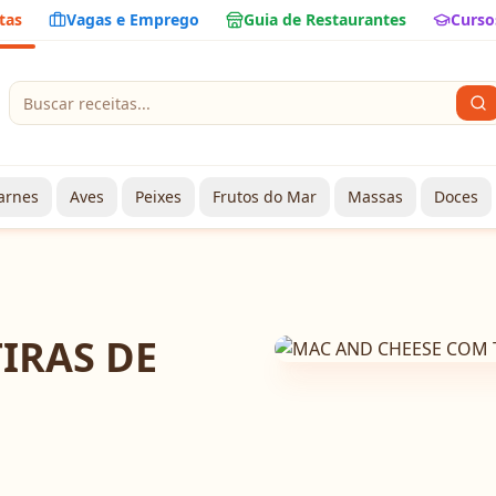
tas
Vagas e Emprego
Guia de Restaurantes
Curso
arnes
Aves
Peixes
Frutos do Mar
Massas
Doces
IRAS DE