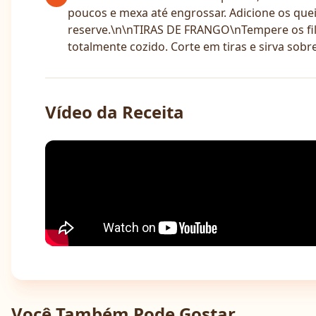
poucos e mexa até engrossar. Adicione os quei
reserve.\n\nTIRAS DE FRANGO\nTempere os filé
totalmente cozido. Corte em tiras e sirva sob
Vídeo da Receita
Você Também Pode Gostar