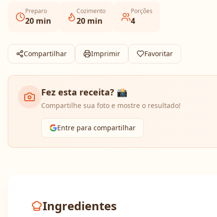
Preparo
Cozimento
Porções
20
min
20
min
4
Compartilhar
Imprimir
Favoritar
Fez esta receita? 📸
Compartilhe sua foto e mostre o resultado!
Entre para compartilhar
Ingredientes