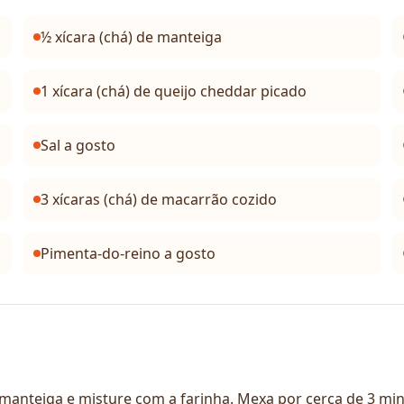
½ xícara (chá) de manteiga
1 xícara (chá) de queijo cheddar picado
Sal a gosto
3 xícaras (chá) de macarrão cozido
Pimenta-do-reino a gosto
nteiga e misture com a farinha. Mexa por cerca de 3 minu