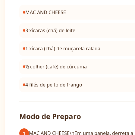
MAC AND CHEESE
3 xícaras (chá) de leite
1 xícara (chá) de muçarela ralada
½ colher (café) de cúrcuma
4 filés de peito de frango
Modo de Preparo
MAC AND CHEESE\nEm uma panela, derreta a ma
1