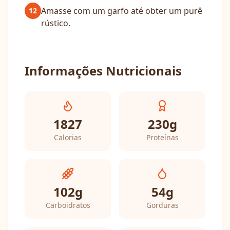
Amasse com um garfo até obter um purê
12
rústico.
Informações Nutricionais
1827
230
g
Calorias
Proteínas
102
g
54
g
Carboidratos
Gorduras