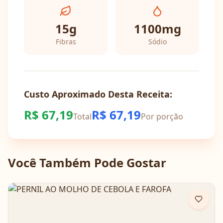
15
g
1100
mg
Fibras
Sódio
Custo Aproximado Desta Receita:
R$
67,19
R$
67,19
Total
Por porção
Você Também Pode Gostar