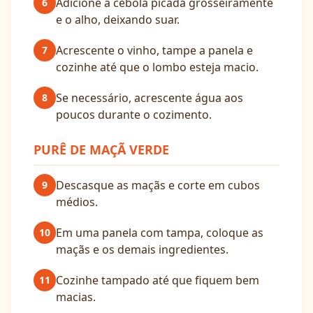
Adicione a cebola picada grosseiramente
6
e o alho, deixando suar.
Acrescente o vinho, tampe a panela e
7
cozinhe até que o lombo esteja macio.
Se necessário, acrescente água aos
8
poucos durante o cozimento.
PURÊ DE MAÇÃ VERDE
Descasque as maçãs e corte em cubos
9
médios.
Em uma panela com tampa, coloque as
10
maçãs e os demais ingredientes.
Cozinhe tampado até que fiquem bem
11
macias.