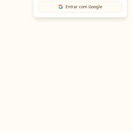
Entrar com Google
The Chef
O portal gastronômico mais completo do Brasil. Receitas,
cursos, emprego e muito mais.
Entre em Contato
Navegação