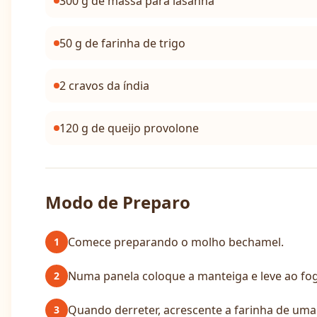
300 g de massa para lasanha
50 g de farinha de trigo
2 cravos da índia
120 g de queijo provolone
Modo de Preparo
Comece preparando o molho bechamel.
1
Numa panela coloque a manteiga e leve ao fo
2
Quando derreter, acrescente a farinha de uma 
3