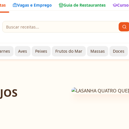
tas
Vagas e Emprego
Guia de Restaurantes
Curso
arnes
Aves
Peixes
Frutos do Mar
Massas
Doces
JOS