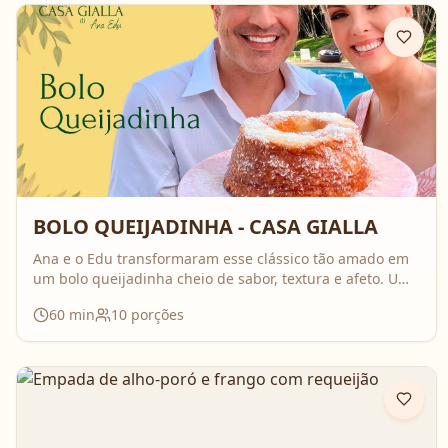
BOLO QUEIJADINHA - CASA GIALLA
Ana e o Edu transformaram esse clássico tão amado em
um bolo queijadinha cheio de sabor, textura e afeto. Uma
receita simples, com ingredientes do dia a dia, mas que
60
min
10
porções
surpreende no resultado e perfuma a casa inteira
enquanto assa. Aperte o play, acompanhe o passo a
passo e prepare essa queijadinha em versão bolo que é
impossível de resistir 💛