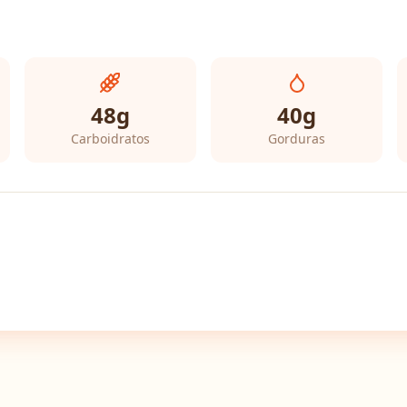
48
g
40
g
Carboidratos
Gorduras