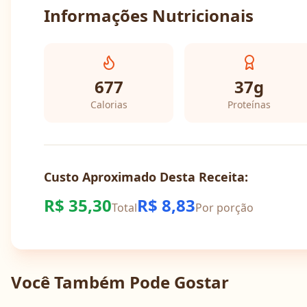
Informações Nutricionais
677
37
g
Calorias
Proteínas
Custo Aproximado Desta Receita:
R$
35,30
R$
8,83
Total
Por porção
Você Também Pode Gostar