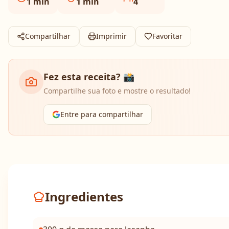
1
min
1
min
4
Compartilhar
Imprimir
Favoritar
Fez esta receita? 📸
Compartilhe sua foto e mostre o resultado!
Entre para compartilhar
Ingredientes