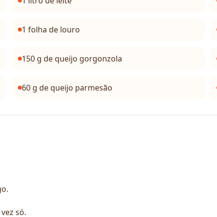
1 litro de leite
1 folha de louro
150 g de queijo gorgonzola
60 g de queijo parmesão
go.
vez só.