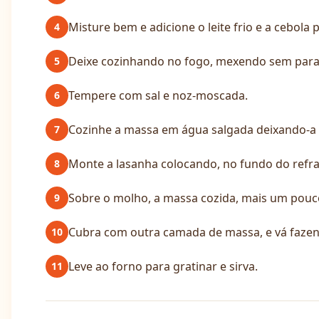
Misture bem e adicione o leite frio e a cebola 
4
Deixe cozinhando no fogo, mexendo sem parar,
5
Tempere com sal e noz-moscada.
6
Cozinhe a massa em água salgada deixando-a “
7
Monte a lasanha colocando, no fundo do refr
8
Sobre o molho, a massa cozida, mais um pouco
9
Cubra com outra camada de massa, e vá faze
10
Leve ao forno para gratinar e sirva.
11