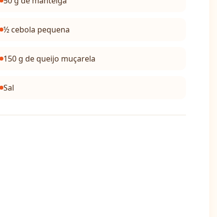
50 g de manteiga
½ cebola pequena
150 g de queijo muçarela
Sal