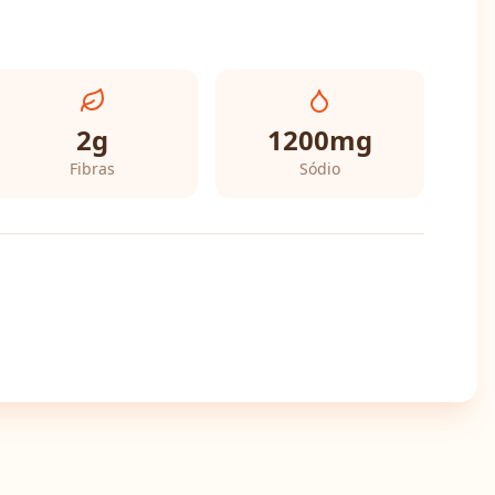
2
g
1200
mg
Fibras
Sódio