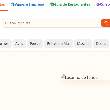
tas
Vagas e Emprego
Guia de Restaurantes
Curso
arnes
Aves
Peixes
Frutos do Mar
Massas
Doces