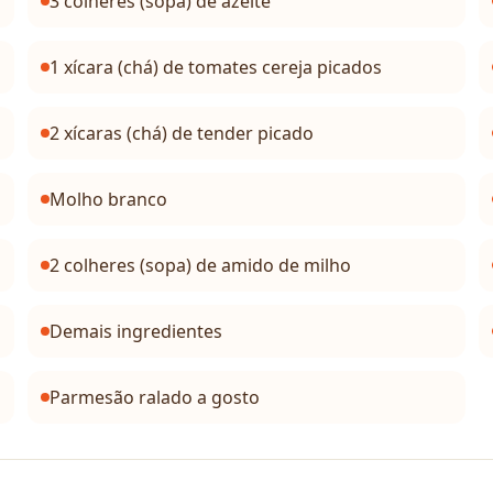
3 colheres (sopa) de azeite
1 xícara (chá) de tomates cereja picados
2 xícaras (chá) de tender picado
Molho branco
2 colheres (sopa) de amido de milho
Demais ingredientes
Parmesão ralado a gosto