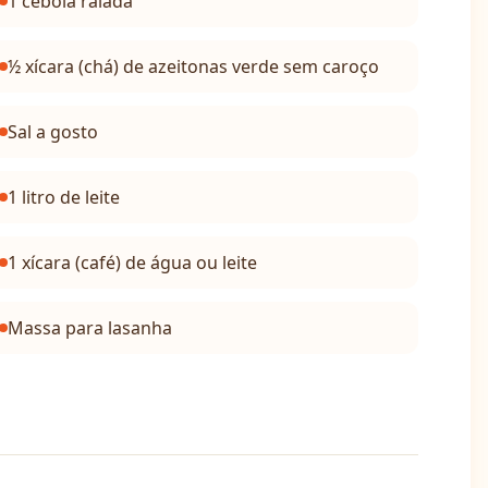
1 cebola ralada
½ xícara (chá) de azeitonas verde sem caroço
Sal a gosto
1 litro de leite
1 xícara (café) de água ou leite
Massa para lasanha