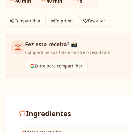
40
min
40
min
8
Compartilhar
Imprimir
Favoritar
Fez esta receita? 📸
Compartilhe sua foto e mostre o resultado!
Entre para compartilhar
Ingredientes