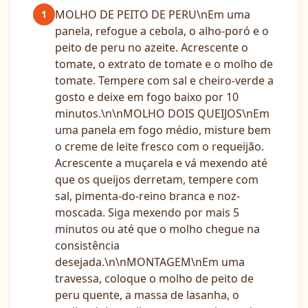
MOLHO DE PEITO DE PERU\nEm uma
1
panela, refogue a cebola, o alho-poró e o
peito de peru no azeite. Acrescente o
tomate, o extrato de tomate e o molho de
tomate. Tempere com sal e cheiro-verde a
gosto e deixe em fogo baixo por 10
minutos.\n\nMOLHO DOIS QUEIJOS\nEm
uma panela em fogo médio, misture bem
o creme de leite fresco com o requeijão.
Acrescente a muçarela e vá mexendo até
que os queijos derretam, tempere com
sal, pimenta-do-reino branca e noz-
moscada. Siga mexendo por mais 5
minutos ou até que o molho chegue na
consistência
desejada.\n\nMONTAGEM\nEm uma
travessa, coloque o molho de peito de
peru quente, a massa de lasanha, o