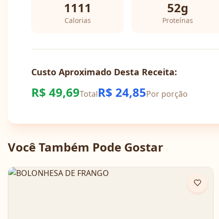
1111
52
g
Calorias
Proteínas
Custo Aproximado Desta Receita:
R$
49,69
R$
24,85
Total
Por porção
Você Também Pode Gostar