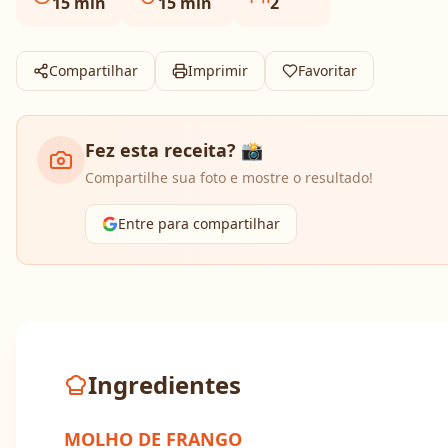
15
min
15
min
2
Compartilhar
Imprimir
Favoritar
Fez esta receita? 📸
Compartilhe sua foto e mostre o resultado!
Entre para compartilhar
Ingredientes
MOLHO DE FRANGO