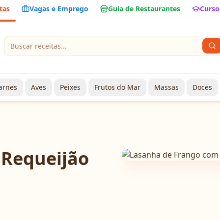
tas
Vagas e Emprego
Guia de Restaurantes
Curso
arnes
Aves
Peixes
Frutos do Mar
Massas
Doces
 Requeijão