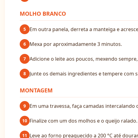
MOLHO BRANCO
Em outra panela, derreta a manteiga e acresce
5
Mexa por aproximadamente 3 minutos.
6
Adicione o leite aos poucos, mexendo sempre,
7
Junte os demais ingredientes e tempere com s
8
MONTAGEM
Em uma travessa, faça camadas intercalando 
9
Finalize com um dos molhos e o queijo ralado.
10
Leve ao forno preaquecido a 200 °C até dourar
11