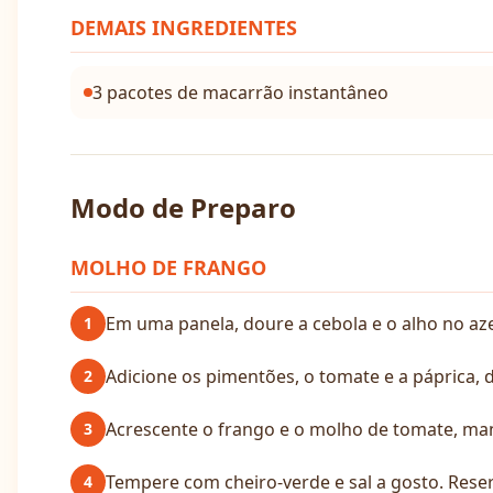
DEMAIS INGREDIENTES
3 pacotes de macarrão instantâneo
Modo de Preparo
MOLHO DE FRANGO
Em uma panela, doure a cebola e o alho no aze
1
Adicione os pimentões, o tomate e a páprica, 
2
Acrescente o frango e o molho de tomate, ma
3
Tempere com cheiro-verde e sal a gosto. Reser
4