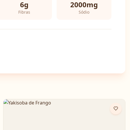
6
g
2000
mg
Fibras
Sódio