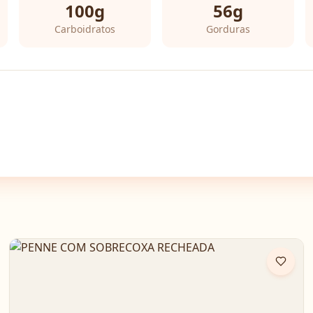
100
g
56
g
Carboidratos
Gorduras