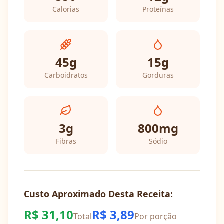
Calorias
Proteínas
45
g
15
g
Carboidratos
Gorduras
3
g
800
mg
Fibras
Sódio
Custo Aproximado Desta Receita:
R$
31,10
R$
3,89
Total
Por porção