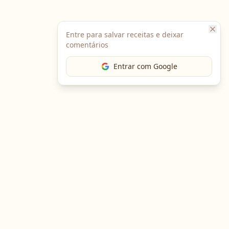
Entre para salvar receitas e deixar
comentários
Entrar com Google
The Chef
O portal gastronômico mais completo do Brasil. Receitas,
cursos, emprego e muito mais.
Entre em Contato