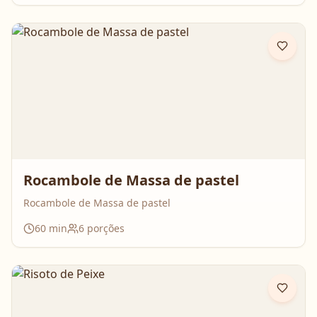
enquanto assa. Aperte o play, acompanhe o passo a
passo e prepare essa queijadinha em versão bolo que é
impossível de resistir 💛
Rocambole de Massa de pastel
Rocambole de Massa de pastel
60
min
6
porções