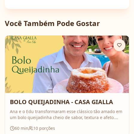
Você Também Pode Gostar
BOLO QUEIJADINHA - CASA GIALLA
Ana e o Edu transformaram esse clássico tão amado em
um bolo queijadinha cheio de sabor, textura e afeto.
Uma receita simples, com ingredientes do dia a dia, mas
60
min
10
porções
que surpreende no resultado e perfuma a casa inteira