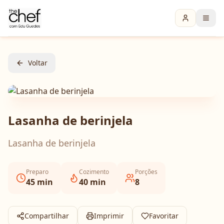
Voltar
Lasanha de berinjela
Lasanha de berinjela
Preparo
Cozimento
Porções
45
min
40
min
8
Compartilhar
Imprimir
Favoritar