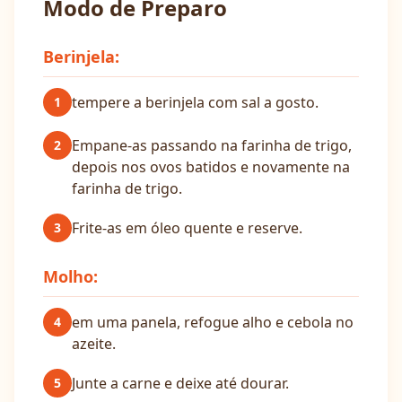
Modo de Preparo
Berinjela:
tempere a berinjela com sal a gosto.
1
Empane-as passando na farinha de trigo,
2
depois nos ovos batidos e novamente na
farinha de trigo.
Frite-as em óleo quente e reserve.
3
Molho:
em uma panela, refogue alho e cebola no
4
azeite.
Junte a carne e deixe até dourar.
5