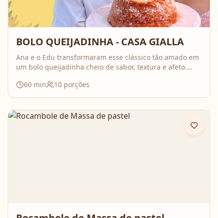
BOLO QUEIJADINHA - CASA GIALLA
Ana e o Edu transformaram esse clássico tão amado em
um bolo queijadinha cheio de sabor, textura e afeto.
Uma receita simples, com ingredientes do dia a dia, mas
60
min
10
porções
que surpreende no resultado e perfuma a casa inteira
enquanto assa. Aperte o play, acompanhe o passo a
passo e prepare essa queijadinha em versão bolo que é
impossível de resistir 💛
Rocambole de Massa de pastel