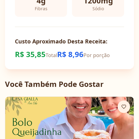
4
g
1200
mg
Fibras
Sódio
Custo Aproximado Desta Receita:
R$
35,85
R$
8,96
Total
Por porção
Você Também Pode Gostar