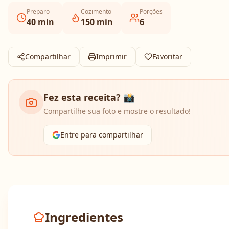
Preparo
Cozimento
Porções
40
min
150
min
6
Compartilhar
Imprimir
Favoritar
Fez esta receita? 📸
Compartilhe sua foto e mostre o resultado!
Entre para compartilhar
Ingredientes