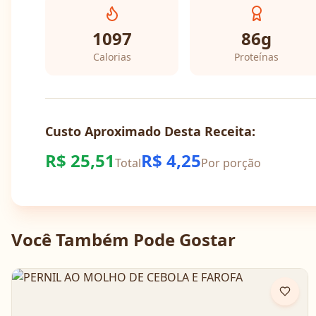
1097
86
g
Calorias
Proteínas
Custo Aproximado Desta Receita:
R$
25,51
R$
4,25
Total
Por porção
Você Também Pode Gostar