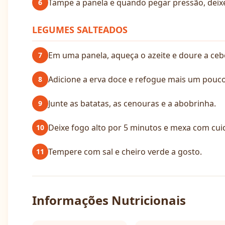
Tampe a panela e quando pegar pressão, deix
6
LEGUMES SALTEADOS
Em uma panela, aqueça o azeite e doure a ceb
7
Adicione a erva doce e refogue mais um pouco
8
Junte as batatas, as cenouras e a abobrinha.
9
Deixe fogo alto por 5 minutos e mexa com cu
10
Tempere com sal e cheiro verde a gosto.
11
Informações Nutricionais