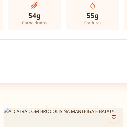
54
g
55
g
Carboidratos
Gorduras