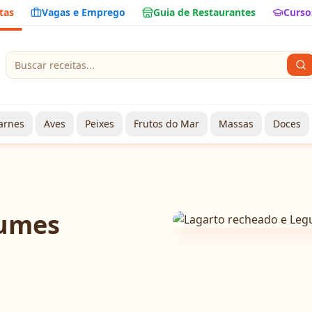
tas
Vagas e Emprego
Guia de Restaurantes
Curso
arnes
Aves
Peixes
Frutos do Mar
Massas
Doces
gumes