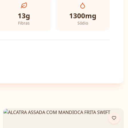
13
g
1300
mg
Fibras
Sódio