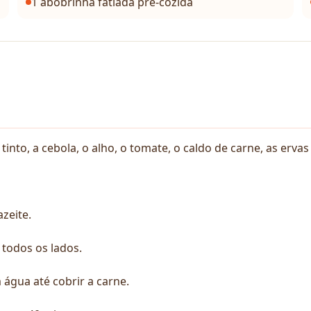
1 abobrinha fatiada pré-cozida
nto, a cebola, o alho, o tomate, o caldo de carne, as ervas 
zeite.
 todos os lados.
água até cobrir a carne.