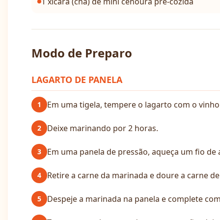
1 xícara (chá) de mini cenoura pré-cozida
Modo de Preparo
LAGARTO DE PANELA
Em uma tigela, tempere o lagarto com o vinho ti
1
Deixe marinando por 2 horas.
2
Em uma panela de pressão, aqueça um fio de a
3
Retire a carne da marinada e doure a carne de
4
Despeje a marinada na panela e complete com 
5