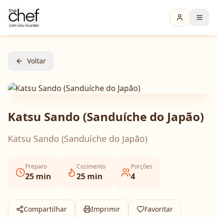
Voltar
Katsu Sando (Sanduíche do Japão)
Katsu Sando (Sanduíche do Japão)
Preparo
Cozimento
Porções
25
min
25
min
4
Compartilhar
Imprimir
Favoritar