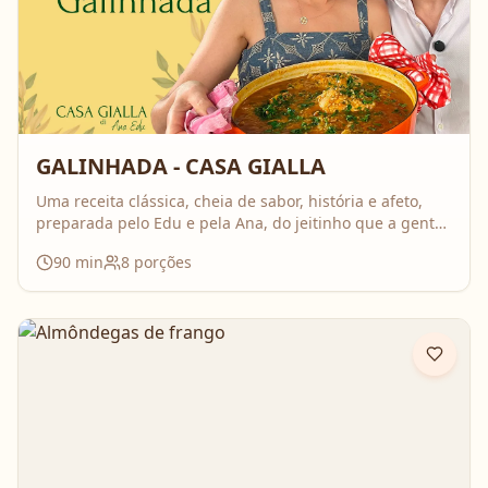
GALINHADA - CASA GIALLA
Uma receita clássica, cheia de sabor, história e afeto,
preparada pelo Edu e pela Ana, do jeitinho que a gente
ama: comida feita com calma, carinho e boas conversas.
90
min
8
porções
Nesse vídeo, compartilham o passo a passo completo da
galinhada, com dicas importantes para deixar o frango
bem temperado e aquele caldo cheio de sabor que
perfuma a casa inteira. É daquelas receitas que reúnem
todo mundo em volta da mesa!