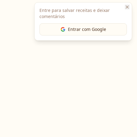
Entre para salvar receitas e deixar
comentários
Entrar com Google
The Chef
O portal gastronômico mais completo do Brasil. Receitas,
cursos, emprego e muito mais.
Entre em Contato