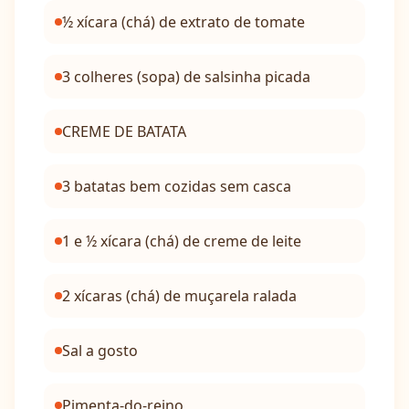
½ xícara (chá) de extrato de tomate
3 colheres (sopa) de salsinha picada
CREME DE BATATA
3 batatas bem cozidas sem casca
1 e ½ xícara (chá) de creme de leite
2 xícaras (chá) de muçarela ralada
Sal a gosto
Pimenta-do-reino