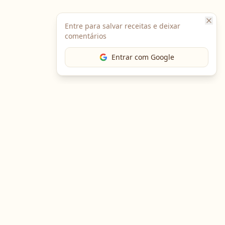
Entre para salvar receitas e deixar
comentários
Entrar com Google
The Chef
O portal gastronômico mais completo do Brasil. Receitas,
cursos, emprego e muito mais.
Entre em Contato