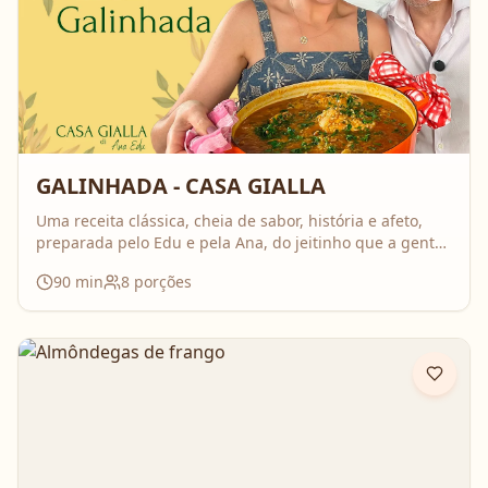
GALINHADA - CASA GIALLA
Uma receita clássica, cheia de sabor, história e afeto,
preparada pelo Edu e pela Ana, do jeitinho que a gente
ama: comida feita com calma, carinho e boas conversas.
90
min
8
porções
Nesse vídeo, compartilham o passo a passo completo da
galinhada, com dicas importantes para deixar o frango
bem temperado e aquele caldo cheio de sabor que
perfuma a casa inteira. É daquelas receitas que reúnem
todo mundo em volta da mesa!