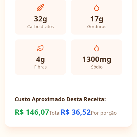
32
g
17
g
Carboidratos
Gorduras
4
g
1300
mg
Fibras
Sódio
Custo Aproximado Desta Receita:
R$
146,07
R$
36,52
Total
Por porção