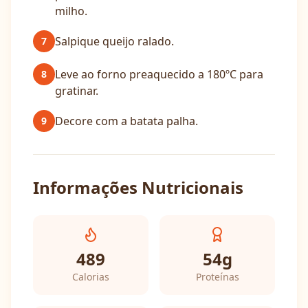
milho.
Salpique queijo ralado.
7
Leve ao forno preaquecido a 180ºC para
8
gratinar.
Decore com a batata palha.
9
Informações Nutricionais
489
54
g
Calorias
Proteínas