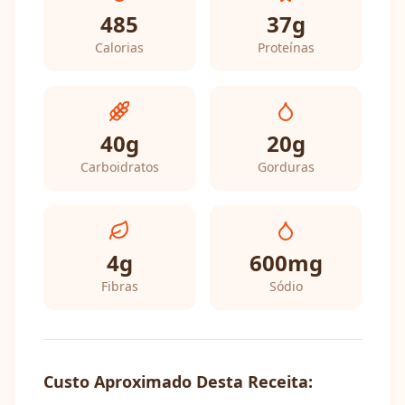
485
37
g
Calorias
Proteínas
40
g
20
g
Carboidratos
Gorduras
4
g
600
mg
Fibras
Sódio
Custo Aproximado Desta Receita: