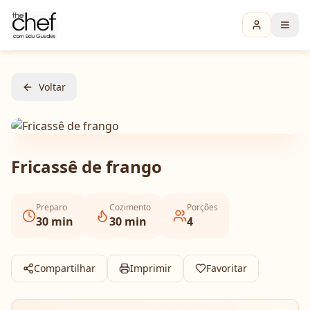
Voltar
Fricassê de frango
Preparo
Cozimento
Porções
30
min
30
min
4
Compartilhar
Imprimir
Favoritar