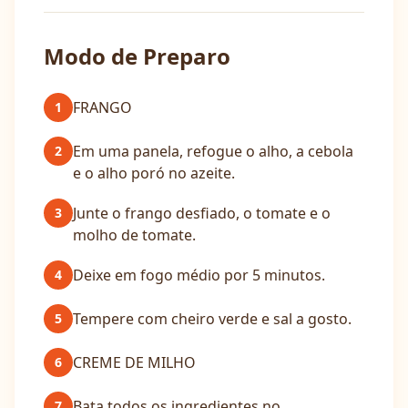
Modo de Preparo
FRANGO
1
Em uma panela, refogue o alho, a cebola
2
e o alho poró no azeite.
Junte o frango desfiado, o tomate e o
3
molho de tomate.
Deixe em fogo médio por 5 minutos.
4
Tempere com cheiro verde e sal a gosto.
5
CREME DE MILHO
6
Bata todos os ingredientes no
7