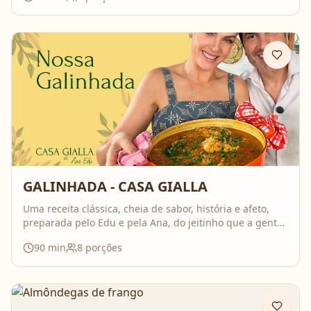
GALINHADA - CASA GIALLA
Uma receita clássica, cheia de sabor, história e afeto,
preparada pelo Edu e pela Ana, do jeitinho que a gente
ama: comida feita com calma, carinho e boas conversas.
90
min
8
porções
Nesse vídeo, compartilham o passo a passo completo da
galinhada, com dicas importantes para deixar o frango
bem temperado e aquele caldo cheio de sabor que
perfuma a casa inteira. É daquelas receitas que reúnem
todo mundo em volta da mesa!