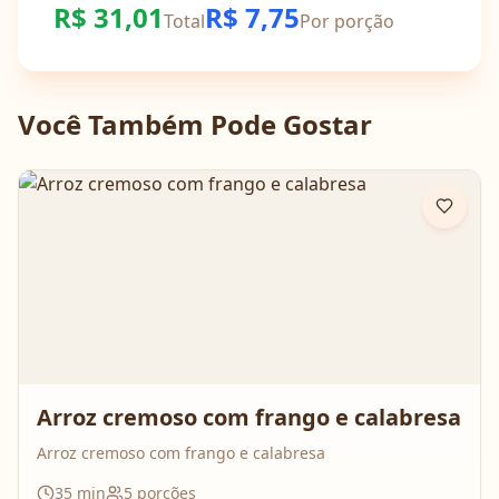
R$
31,01
R$
7,75
Total
Por porção
Você Também Pode Gostar
Arroz cremoso com frango e calabresa
Arroz cremoso com frango e calabresa
35
min
5
porções