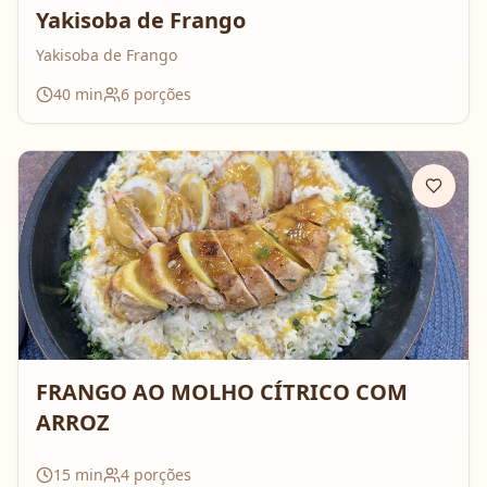
Yakisoba de Frango
Yakisoba de Frango
40
min
6
porções
FRANGO AO MOLHO CÍTRICO COM
ARROZ
15
min
4
porções