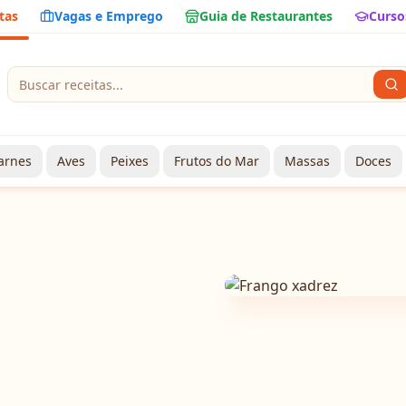
tas
Vagas e Emprego
Guia de Restaurantes
Curso
arnes
Aves
Peixes
Frutos do Mar
Massas
Doces