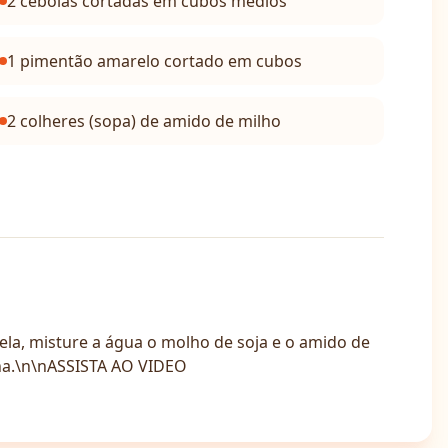
2 cebolas cortadas em cubos médios
1 pimentão amarelo cortado em cubos
2 colheres (sopa) de amido de milho
ela, misture a água o molho de soja e o amido de
nha.\n\nASSISTA AO VIDEO