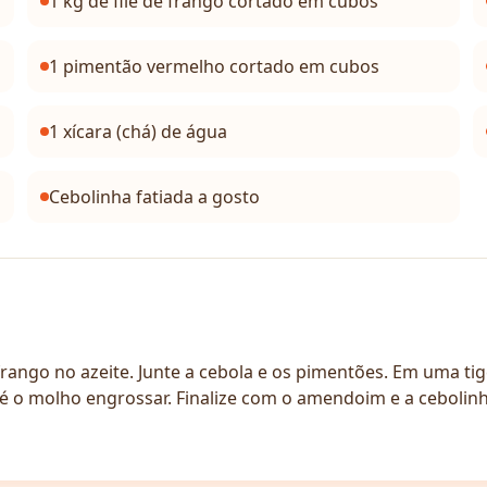
1 kg de filé de frango cortado em cubos
1 pimentão vermelho cortado em cubos
1 xícara (chá) de água
Cebolinha fatiada a gosto
rango no azeite. Junte a cebola e os pimentões. Em uma tig
té o molho engrossar. Finalize com o amendoim e a ceboli