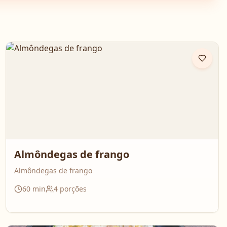
Almôndegas de frango
Almôndegas de frango
60
min
4
porções