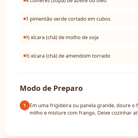
4 colheres (sopa) de azeite ou óleo
1 pimentão verde cortado em cubos
½ xícara (chá) de molho de soja
½ xícara (chá) de amendoim torrado
Modo de Preparo
Em uma frigideira ou panela grande, doure o f
1
milho e misture com frango. Deixe cozinhar a