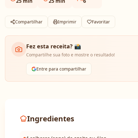
25
min
25
min
6
Compartilhar
Imprimir
Favoritar
Fez esta receita? 📸
Compartilhe sua foto e mostre o resultado!
Entre para compartilhar
Ingredientes