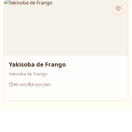
perfuma a casa inteira. É daquelas receitas que reúnem
todo mundo em volta da mesa!
Yakisoba de Frango
Yakisoba de Frango
40
min
6
porções