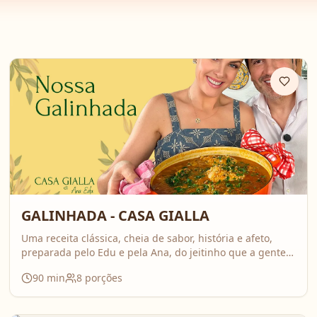
GALINHADA - CASA GIALLA
Uma receita clássica, cheia de sabor, história e afeto,
preparada pelo Edu e pela Ana, do jeitinho que a gente
ama: comida feita com calma, carinho e boas conversas.
90
min
8
porções
Nesse vídeo, compartilham o passo a passo completo da
galinhada, com dicas importantes para deixar o frango
bem temperado e aquele caldo cheio de sabor que