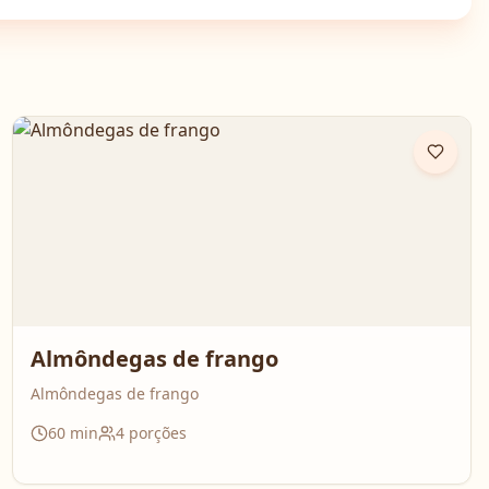
Almôndegas de frango
Almôndegas de frango
60
min
4
porções