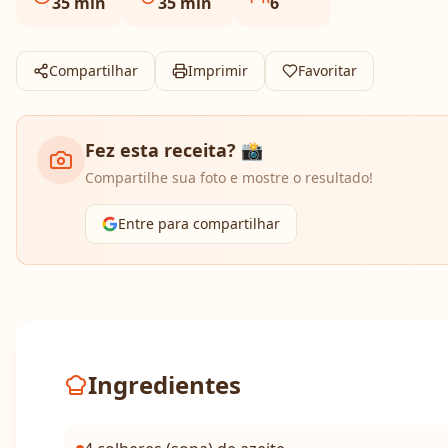
35
min
35
min
6
Compartilhar
Imprimir
Favoritar
Fez esta receita? 📸
Compartilhe sua foto e mostre o resultado!
Entre para compartilhar
Ingredientes