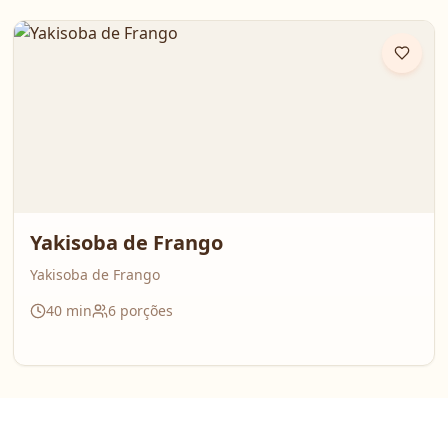
bem temperado e aquele caldo cheio de sabor que
perfuma a casa inteira. É daquelas receitas que reúnem
todo mundo em volta da mesa!
Yakisoba de Frango
Yakisoba de Frango
40
min
6
porções