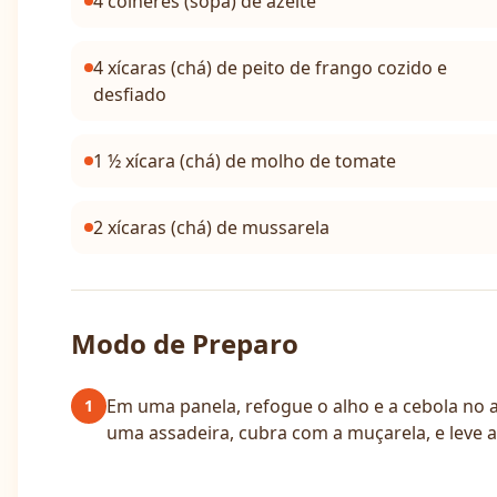
4 colheres (sopa) de azeite
4 xícaras (chá) de peito de frango cozido e
desfiado
1 ½ xícara (chá) de molho de tomate
2 xícaras (chá) de mussarela
Modo de Preparo
Em uma panela, refogue o alho e a cebola no az
1
uma assadeira, cubra com a muçarela, e leve a