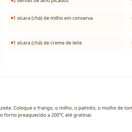
2 dentes de alho picados
1 xícara (chá) de milho em conserva
1 xícara (chá) de creme de leite
eite. Coloque o frango, o milho, o palmito, o molho de toma
o forno preaquecido a 200ºC até gratinar.