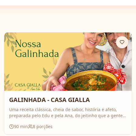
GALINHADA - CASA GIALLA
Uma receita clássica, cheia de sabor, história e afeto,
preparada pelo Edu e pela Ana, do jeitinho que a gente
ama: comida feita com calma, carinho e boas conversas.
90
min
8
porções
Nesse vídeo, compartilham o passo a passo completo da
galinhada, com dicas importantes para deixar o frango