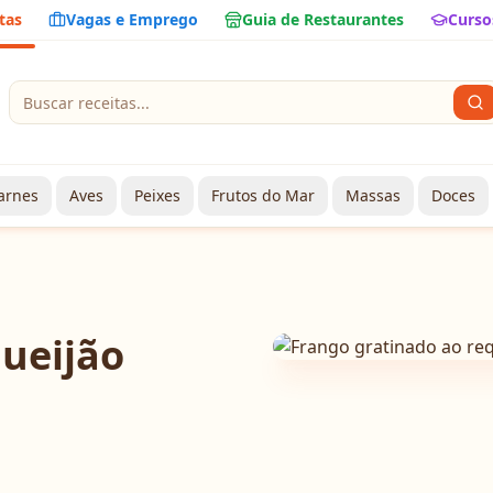
tas
Vagas e Emprego
Guia de Restaurantes
Curso
arnes
Aves
Peixes
Frutos do Mar
Massas
Doces
queijão