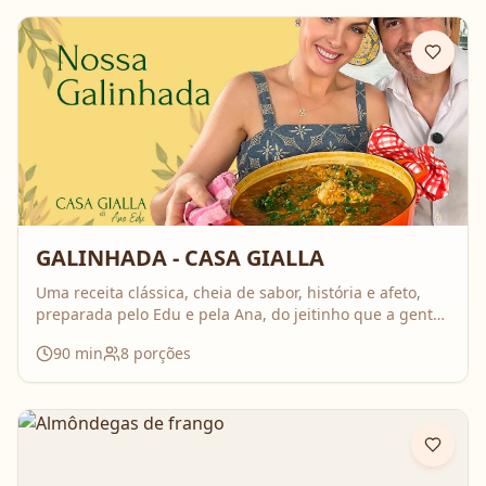
GALINHADA - CASA GIALLA
Uma receita clássica, cheia de sabor, história e afeto,
preparada pelo Edu e pela Ana, do jeitinho que a gente
ama: comida feita com calma, carinho e boas conversas.
90
min
8
porções
Nesse vídeo, compartilham o passo a passo completo da
galinhada, com dicas importantes para deixar o frango
bem temperado e aquele caldo cheio de sabor que
perfuma a casa inteira. É daquelas receitas que reúnem
todo mundo em volta da mesa!