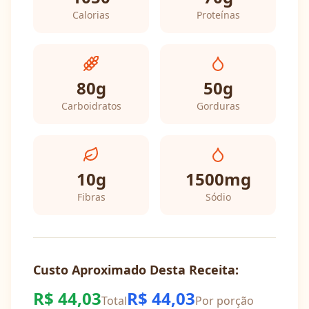
Calorias
Proteínas
80
g
50
g
Carboidratos
Gorduras
10
g
1500
mg
Fibras
Sódio
Custo Aproximado Desta Receita:
R$
44,03
R$
44,03
Total
Por porção