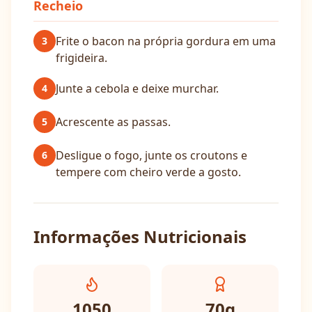
Recheio
Frite o bacon na própria gordura em uma
3
frigideira.
Junte a cebola e deixe murchar.
4
Acrescente as passas.
5
Desligue o fogo, junte os croutons e
6
tempere com cheiro verde a gosto.
Informações Nutricionais
1050
70
g