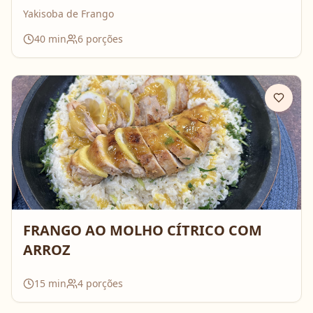
Yakisoba de Frango
40
min
6
porções
FRANGO AO MOLHO CÍTRICO COM
ARROZ
15
min
4
porções