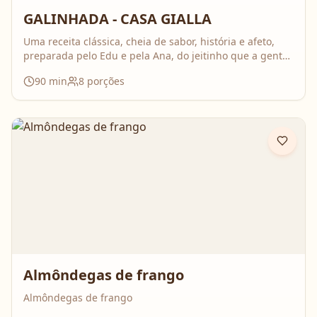
GALINHADA - CASA GIALLA
Uma receita clássica, cheia de sabor, história e afeto,
preparada pelo Edu e pela Ana, do jeitinho que a gente
ama: comida feita com calma, carinho e boas conversas.
90
min
8
porções
Nesse vídeo, compartilham o passo a passo completo da
galinhada, com dicas importantes para deixar o frango
bem temperado e aquele caldo cheio de sabor que
perfuma a casa inteira. É daquelas receitas que reúnem
todo mundo em volta da mesa!
Almôndegas de frango
Almôndegas de frango