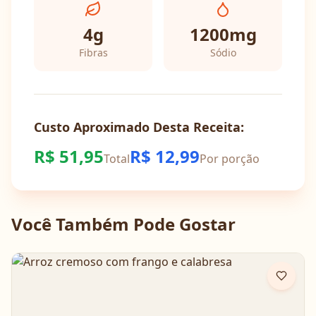
4
g
1200
mg
Fibras
Sódio
Custo Aproximado Desta Receita:
R$
51,95
R$
12,99
Total
Por porção
Você Também Pode Gostar