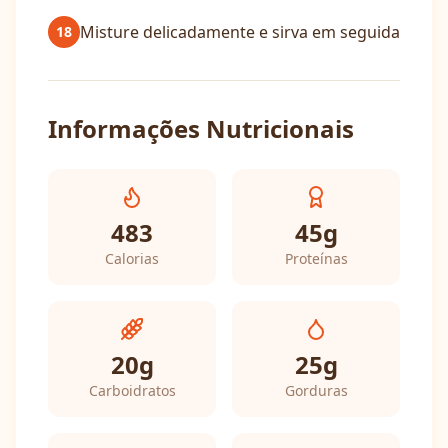
Misture delicadamente e sirva em seguida
18
Informações Nutricionais
483
45
g
Calorias
Proteínas
20
g
25
g
Carboidratos
Gorduras