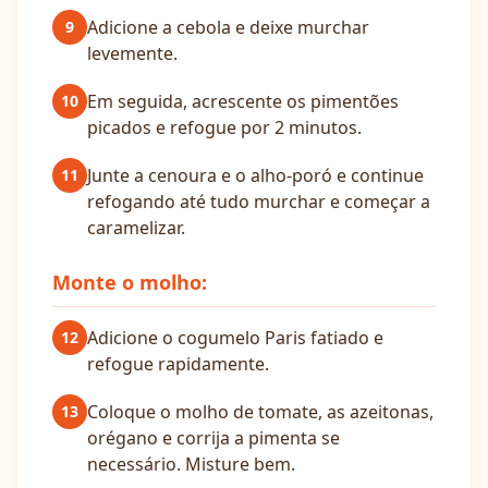
Adicione a cebola e deixe murchar
9
levemente.
Em seguida, acrescente os pimentões
10
picados e refogue por 2 minutos.
Junte a cenoura e o alho-poró e continue
11
refogando até tudo murchar e começar a
caramelizar.
Monte o molho:
Adicione o cogumelo Paris fatiado e
12
refogue rapidamente.
Coloque o molho de tomate, as azeitonas,
13
orégano e corrija a pimenta se
necessário. Misture bem.