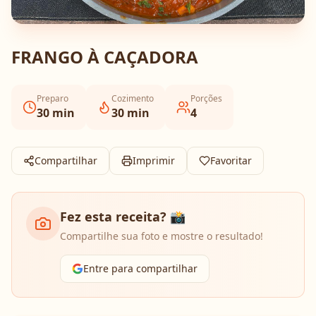
FRANGO À CAÇADORA
Preparo
Cozimento
Porções
30
min
30
min
4
Compartilhar
Imprimir
Favoritar
Fez esta receita? 📸
Compartilhe sua foto e mostre o resultado!
Entre para compartilhar