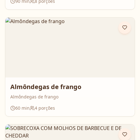
90
min
8
porções
Nesse vídeo, compartilham o passo a passo completo da
galinhada, com dicas importantes para deixar o frango
bem temperado e aquele caldo cheio de sabor que
perfuma a casa inteira. É daquelas receitas que reúnem
todo mundo em volta da mesa!
Almôndegas de frango
Almôndegas de frango
60
min
4
porções