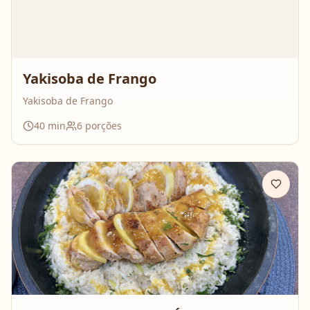
Yakisoba de Frango
Yakisoba de Frango
40
min
6
porções